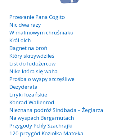
Przesłanie Pana Cogito
Nic dwa razy
W malinowym chruśniaku
Król olch
Bagnet na broń
Który skrzywdziłeś
List do ludożerców
Nike która się waha
Prośba o wyspy szczęśliwe
Dezyderata
Liryki lozańskie
Konrad Wallenrod
Nieznana podróż Sindbada – Żeglarza
Na wyspach Bergamutach
Przygody Pchły Szachrajki
120 przygód Koziołka Matołka