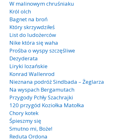
W malinowym chruśniaku
Król olch
Bagnet na broń
Który skrzywdziłeś
List do ludożerców
Nike która się waha
Prośba o wyspy szczęśliwe
Dezyderata
Liryki lozańskie
Konrad Wallenrod
Nieznana podróż Sindbada – Żeglarza
Na wyspach Bergamutach
Przygody Pchły Szachrajki
120 przygód Koziołka Matołka
Chory kotek
Śpieszmy się
Smutno mi, Boże!
Reduta Ordona