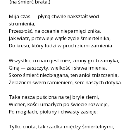
(na śmierć brata.)
Mija czas — płyną chwile nakształt wód
strumienia,
Przeszłość, na oceanie niepamięci znika,
Jak wiatr, przewieje wątłe życie śmiertelnika,
Do kresu, który ludzi w proch ziemi zamienia.
Wszystko, co nam jest miłe, zimny grób zamyka,
Giną — zaszczyty, wielkość i sława imienia,
Skoro śmierć niezbłagana, ten anioł zniszczenia,
Żelaznem swem ramieniem, serc naszych dotyka.
Taka nasza puścizna na tej bryle ziemi,
Wicher, kości umarłych po świecie rozwieje,
Po mogiłach, piołuny i chwasty zasieje;
Tylko cnota, tak rzadka między śmiertelnymi,