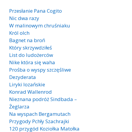
Przesłanie Pana Cogito
Nic dwa razy
W malinowym chruśniaku
Król olch
Bagnet na broń
Który skrzywdziłeś
List do ludożerców
Nike która się waha
Prośba o wyspy szczęśliwe
Dezyderata
Liryki lozańskie
Konrad Wallenrod
Nieznana podróż Sindbada –
Żeglarza
Na wyspach Bergamutach
Przygody Pchły Szachrajki
120 przygód Koziołka Matołka