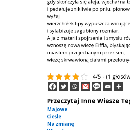
gdy skończyła się aleja, wjechał na 
i pedałuje znikliwie po pniu, piono
wyżej
wierzchołek lipy wypuszcza wirujące
i sylabizuje zagubiony rozmiar.
A ja z materii spojrzenia i zmysłu 
wznoszę nową wieżę Eiffla, błyskają
miastem przejechanym przez sen,
wieżę skrwawioną ciałami przelotn
4/5 - (1 głosów
Przeczytaj Inne Wiesze T
Majowe
Cieśle
Na zmianę