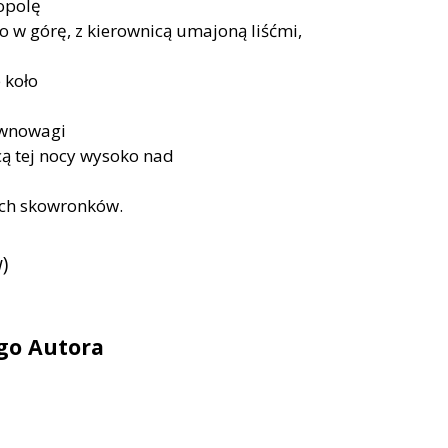
topolę
wo w górę, z kierownicą umajoną liśćmi,
 koło
równowagi
cą tej nocy wysoko nad
ych skowronków.
)
ego Autora