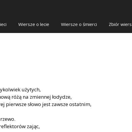
ieci
Wiersze o lecie
Wiersze o śmierci
Zbiór wier
ykolwiek użytych,
nową różą na zmiennej łodydze,
ej pierwsze słowo jest zawsze ostatnim,
drzewo.
reflektorów zając,