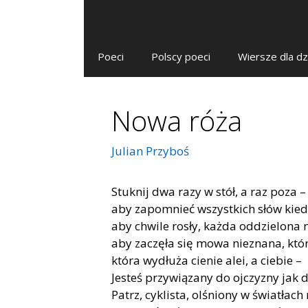
Poeci
Polscy poeci
Wiersze dla dz
Nowa róża
Julian Przyboś
Stuknij dwa razy w stół, a raz poza –
aby zapomnieć wszystkich słów kied
aby chwile rosły, każda oddzielona 
aby zaczęła się mowa nieznana, któr
która wydłuża cienie alei, a ciebie –
Jesteś przywiązany do ojczyzny jak 
Patrz, cyklista, olśniony w światłach 