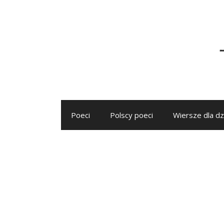
Przejdź
do
treści
Poeci
Polscy poeci
Wiersze dla dz