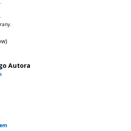
.
–
rany.
ów)
ego Autora
m
tem