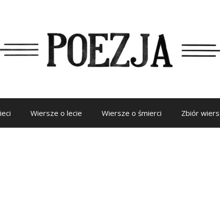
ieci
Wiersze o lecie
Wiersze o śmierci
Zbiór wier