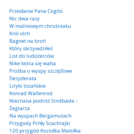
Przesłanie Pana Cogito
Nic dwa razy
W malinowym chruśniaku
Król olch
Bagnet na broń
Który skrzywdziłeś
List do ludożerców
Nike która się waha
Prośba o wyspy szczęśliwe
Dezyderata
Liryki lozańskie
Konrad Wallenrod
Nieznana podróż Sindbada –
Żeglarza
Na wyspach Bergamutach
Przygody Pchły Szachrajki
120 przygód Koziołka Matołka