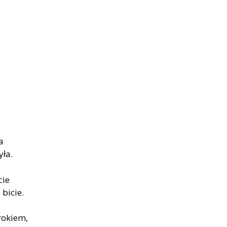
a
yła.
cie
bicie.
rokiem,