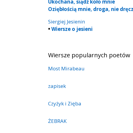
Ukochana, siądź koło mnie
Oziębłością mnie, droga, nie dręc
Siergiej Jesienin
•
Wiersze o jesieni
Wiersze popularnych poetów
Most Mirabeau
zapisek
Czyżyk i Zięba
ŻEBRAK