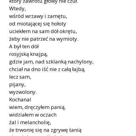
który zawrotu głowy nie czuł.
Wtedy,
wśród wrzawy i zamętu,
od miotającej się hołoty
uciekłem na sam dół okrętu,
żeby nie patrzeć na wymioty.
A był ten dół
rosyjską knajpą,
gdzie jam, nad szklanką nachylony,
chciał na dno iść nie z całą łajbą,
lecz sam,
pijany,
wyzwolony.
Kochana!
wiem, dręczyłem panią,
widziałem w oczach
żal i melancholię,
że trwonię się na zgrywę tanią