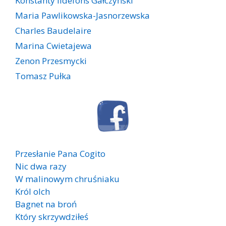
Konstanty Ildefons Gałczyński
Maria Pawlikowska-Jasnorzewska
Charles Baudelaire
Marina Cwietajewa
Zenon Przesmycki
Tomasz Pułka
Przesłanie Pana Cogito
Nic dwa razy
W malinowym chruśniaku
Król olch
Bagnet na broń
Który skrzywdziłeś