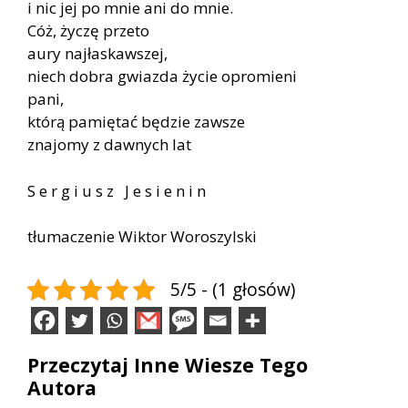
i nic jej po mnie ani do mnie.
Cóż, życzę przeto
aury najłaskawszej,
niech dobra gwiazda życie opromieni
pani,
którą pamiętać będzie zawsze
znajomy z dawnych lat
S e r g i u s z J e s i e n i n
tłumaczenie Wiktor Woroszylski
5/5 - (1 głosów)
Przeczytaj Inne Wiesze Tego
Autora