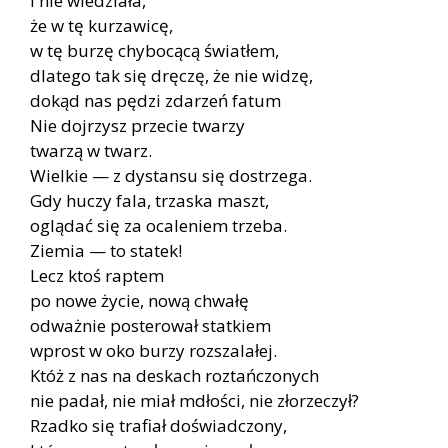
I nie wiedziała,
że w tę kurzawicę,
w tę burzę chybocącą światłem,
dlatego tak się dręczę, że nie widzę,
dokąd nas pędzi zdarzeń fatum
Nie dojrzysz przecie twarzy
twarzą w twarz.
Wielkie — z dystansu się dostrzega.
Gdy huczy fala, trzaska maszt,
oglądać się za ocaleniem trzeba.
Ziemia — to statek!
Lecz ktoś raptem
po nowe życie, nową chwałę
odważnie posterował statkiem
wprost w oko burzy rozszalałej.
Któż z nas na deskach roztańczonych
nie padał, nie miał mdłości, nie złorzeczył?
Rzadko się trafiał doświadczony,