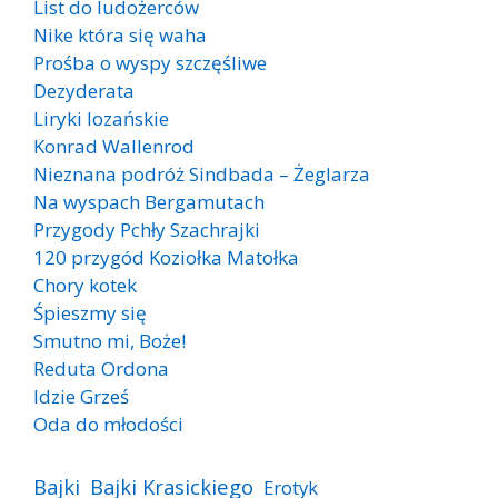
List do ludożerców
Nike która się waha
Prośba o wyspy szczęśliwe
Dezyderata
Liryki lozańskie
Konrad Wallenrod
Nieznana podróż Sindbada – Żeglarza
Na wyspach Bergamutach
Przygody Pchły Szachrajki
120 przygód Koziołka Matołka
Chory kotek
Śpieszmy się
Smutno mi, Boże!
Reduta Ordona
Idzie Grześ
Oda do młodości
Bajki
Bajki Krasickiego
Erotyk