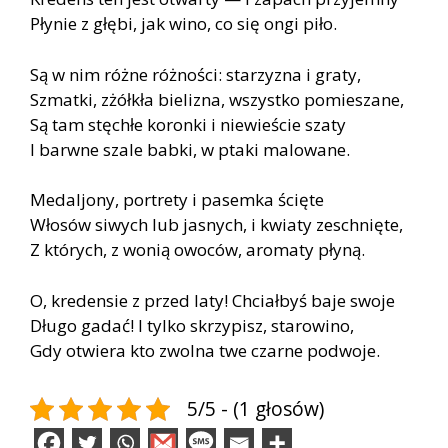
Płynie z głębi, jak wino, co się ongi piło.
Są w nim różne różności: starzyzna i graty,
Szmatki, zżółkła bielizna, wszystko pomieszane,
Są tam stęchłe koronki i niewieście szaty
I barwne szale babki, w ptaki malowane.
Medaljony, portrety i pasemka ścięte
Włosów siwych lub jasnych, i kwiaty zeschnięte,
Z których, z wonią owoców, aromaty płyną.
O, kredensie z przed laty! Chciałbyś baje swoje
Długo gadać! I tylko skrzypisz, starowino,
Gdy otwiera kto zwolna twe czarne podwoje.
5/5 - (1 głosów)