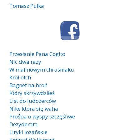
Tomasz Pułka
Przesłanie Pana Cogito
Nic dwa razy
W malinowym chruśniaku
Król olch
Bagnet na broń
Który skrzywdziłeś
List do ludożerców
Nike która się waha
Prośba o wyspy szczęśliwe
Dezyderata
Liryki lozańskie
Konrad Wallenrod