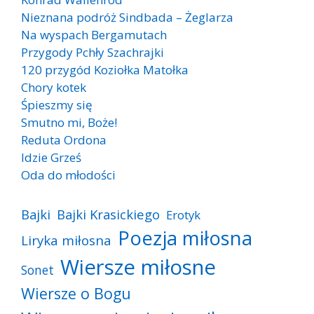
Nieznana podróż Sindbada – Żeglarza
Na wyspach Bergamutach
Przygody Pchły Szachrajki
120 przygód Koziołka Matołka
Chory kotek
Śpieszmy się
Smutno mi, Boże!
Reduta Ordona
Idzie Grześ
Oda do młodości
Bajki
Bajki Krasickiego
Erotyk
Poezja miłosna
Liryka miłosna
Wiersze miłosne
Sonet
Wiersze o Bogu