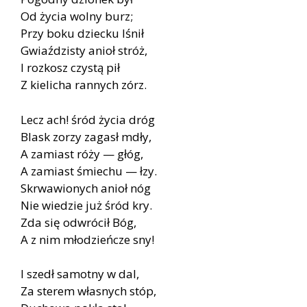
Od życia wolny burz;
Przy boku dziecku lśnił
Gwiaździsty anioł stróż,
I rozkosz czystą pił
Z kielicha rannych zórz.
Lecz ach! śród życia dróg
Blask zorzy zagasł mdły,
A zamiast róży — głóg,
A zamiast śmiechu — łzy.
Skrwawionych anioł nóg
Nie wiedzie już śród kry.
Zda się odwrócił Bóg,
A z nim młodzieńcze sny!
I szedł samotny w dal,
Za sterem własnych stóp,