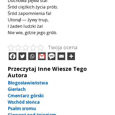
Duchowa pękła stal
Śród ciężkich życia prób;
Śród zapomnienia fal
Utonął — żywy trup,
I żaden ludzki żal
Nie wie, gdzie jego grób.
Twoja ocena
Przeczytaj Inne Wiesze Tego
Autora
Błogosławieństwa
Gierłach
Cmentarz górski
Wschód słońca
Psalm sromu
Giewont pod śniegiem