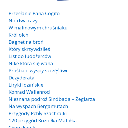
Przesłanie Pana Cogito
Nic dwa razy
W malinowym chruśniaku
Król olch
Bagnet na broń
Który skrzywdziłeś
List do ludożerców
Nike która się waha
Prośba o wyspy szczęśliwe
Dezyderata
Liryki lozańskie
Konrad Wallenrod
Nieznana podróż Sindbada – Żeglarza
Na wyspach Bergamutach
Przygody Pchły Szachrajki
120 przygód Koziołka Matołka
Chory kotek