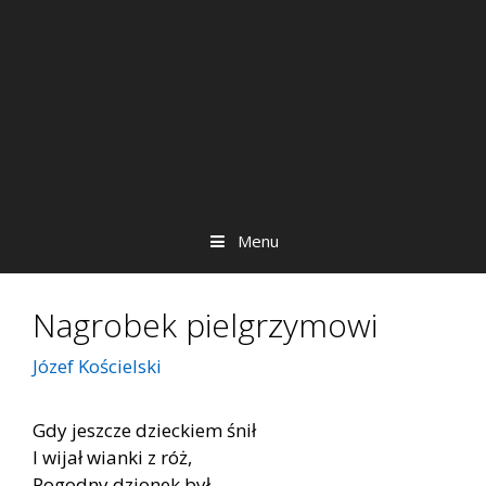
Menu
Nagrobek pielgrzymowi
Józef Kościelski
Gdy jeszcze dzieckiem śnił
I wijał wianki z róż,
Pogodny dzionek był