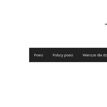
Przejdź
do
treści
Poeci
Polscy poeci
Wiersze dla dz