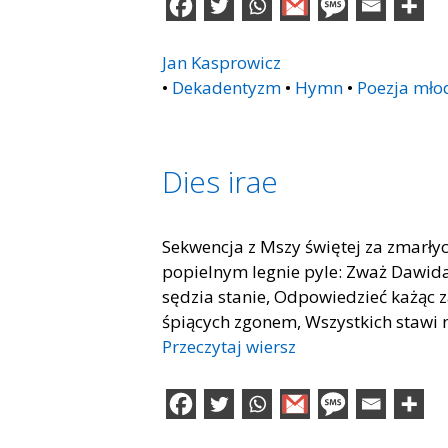
Jan Kasprowicz
•
Dekadentyzm
•
Hymn
•
Poezja mło
Dies irae
Sekwencja z Mszy świętej za zmarły
popielnym legnie pyle: Zważ Dawida i
sędzia stanie, Odpowiedzieć każąc
śpiących zgonem, Wszystkich stawi n
Przeczytaj wiersz