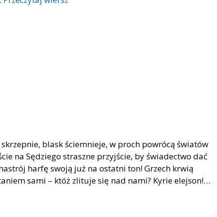
 skrzepnie, blask ściemnieje, w proch powrócą światów
ście na Sędziego straszne przyjście, by świadectwo dać
nastrój harfę swoją już na ostatni ton! Grzech krwią
niem sami – któż zlituje się nad nami? Kyrie elejson!…