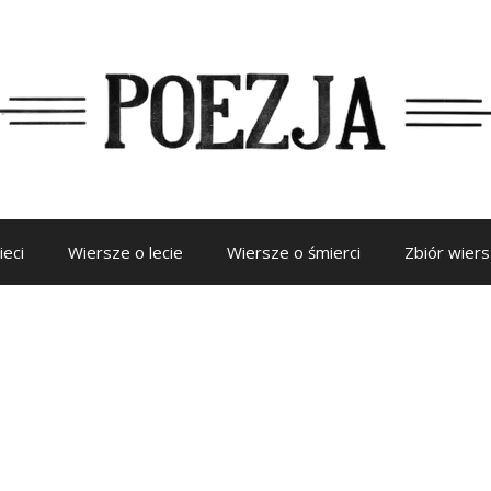
ieci
Wiersze o lecie
Wiersze o śmierci
Zbiór wier