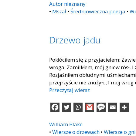
Autor nieznany
•
Mszał
•
Średniowieczna poezja
•
Wi
Drzewo jadu
Pokłóciłem się z przyjacielem: Zawie
wroga: Zamilkłem, mój gniew rósł. I
Rozjaśniłem obłudnymi uśmiechami, I
przejrzyście nie znużyło; I mój wróg 
Przeczytaj wiersz
William Blake
•
Wiersze o drzewach
•
Wiersze o gn