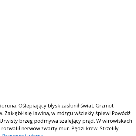
ioruna. Oślepiający błysk zasłonił świat, Grzmot
ew. Zakłębił się lawiną, w mózgu wściekły śpiew! Powódź
Urwisty brzeg podmywa szalejący prąd. W wirowiskach
 rozwalił nerwów zwarty mur. Pędzi krew. Strzeliły
…
Przeczytaj wiersz