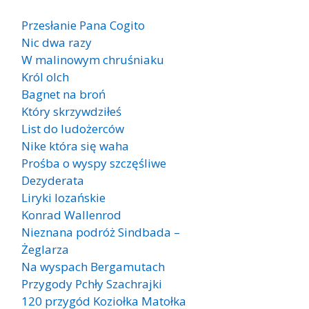
Przesłanie Pana Cogito
Nic dwa razy
W malinowym chruśniaku
Król olch
Bagnet na broń
Który skrzywdziłeś
List do ludożerców
Nike która się waha
Prośba o wyspy szczęśliwe
Dezyderata
Liryki lozańskie
Konrad Wallenrod
Nieznana podróż Sindbada –
Żeglarza
Na wyspach Bergamutach
Przygody Pchły Szachrajki
120 przygód Koziołka Matołka