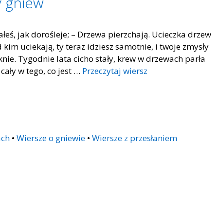
y gniew
ałeś, jak dorośleje; – Drzewa pierzchają. Ucieczka drzew
 kim uciekają, ty teraz idziesz samotnie, i twoje zmysły
knie. Tygodnie lata cicho stały, krew w drzewach parła
 cały w tego, co jest …
Przeczytaj wiersz
ach
•
Wiersze o gniewie
•
Wiersze z przesłaniem