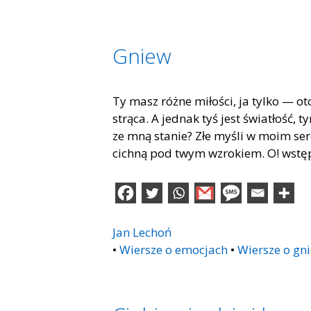
Gniew
Ty masz różne miłości, ja tylko — ot
strąca. A jednak tyś jest światłość
ze mną stanie? Złe myśli w moim se
cichną pod twym wzrokiem. O! wstę
Jan Lechoń
•
Wiersze o emocjach
•
Wiersze o gn