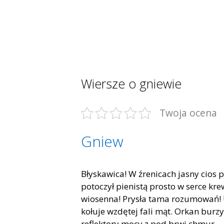
Wiersze o gniewie
Twoja ocena
Gniew
Błyskawica! W źrenicach jasny cios p
potoczył pienistą prosto w serce kr
wiosenna! Prysła tama rozumowań! 
kołuje wzdętej fali mąt. Orkan burzy
reflektory mocy z pod brwi chmur. 