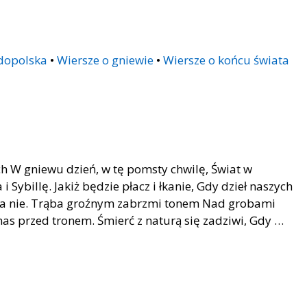
dopolska
•
Wiersze o gniewie
•
Wiersze o końcu świata
ch W gniewu dzień, w tę pomsty chwilę, Świat w
 Sybillę. Jakiż będzie płacz i łkanie, Gdy dzieł naszych
 za nie. Trąba groźnym zabrzmi tonem Nad grobami
as przed tronem. Śmierć z naturą się zadziwi, Gdy …