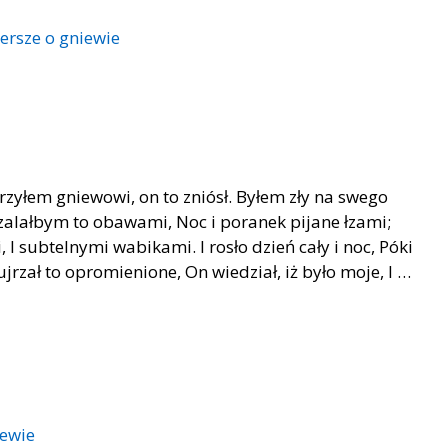
ersze o gniewie
rzyłem gniewowi, on to zniósł. Byłem zły na swego
 zalałbym to obawami, Noc i poranek pijane łzami;
 subtelnymi wabikami. I rosło dzień cały i noc, Póki
ujrzał to opromienione, On wiedział, iż było moje, I …
iewie