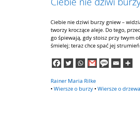
Ciebie nie dziwi burz
Ciebie nie dziwi burzy gniew – widzi
tworzy kroczące aleje. Do tego, przed
go śpiewają, gdy stoisz przy twym o
śmielej; teraz chce spać jej strumień
Rainer Maria Rilke
•
Wiersze o burzy
•
Wiersze o drzew