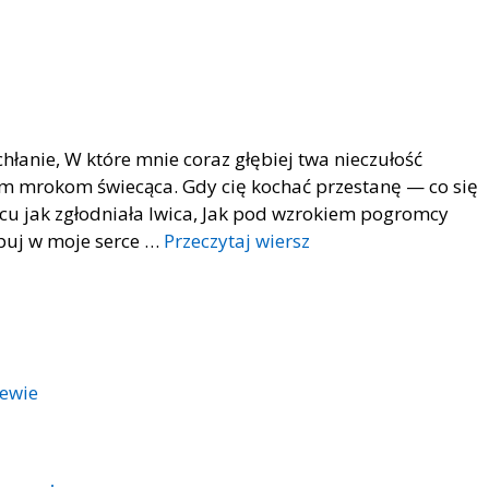
chłanie, W które mnie coraz głębiej twa nieczułość
, tym mrokom świecąca. Gdy cię kochać przestanę — co się
rcu jak zgłodniała lwica, Jak pod wzrokiem pogromcy
puj w moje serce …
Przeczytaj wiersz
iewie