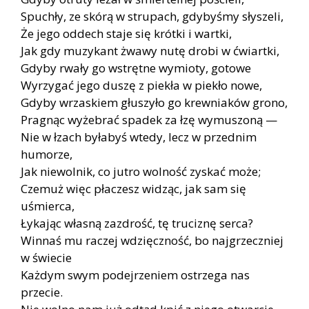
Spuchły, ze skórą w strupach, gdybyśmy słyszeli,
Że jego oddech staje się krótki i wartki,
Jak gdy muzykant żwawy nutę drobi w ćwiartki,
Gdyby rwały go wstrętne wymioty, gotowe
Wyrzygać jego duszę z piekła w piekło nowe,
Gdyby wrzaskiem głuszyło go krewniaków grono,
Pragnąc wyżebrać spadek za łzę wymuszoną —
Nie w łzach byłabyś wtedy, lecz w przednim
humorze,
Jak niewolnik, co jutro wolność zyskać może;
Czemuż więc płaczesz widząc, jak sam się
uśmierca,
Łykając własną zazdrość, tę truciznę serca?
Winnaś mu raczej wdzięczność, bo najgrzeczniej
w świecie
Każdym swym podejrzeniem ostrzega nas
przecie.