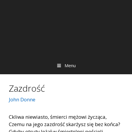
Menu
Zazdrość
John Donne
Ckliwa niewiasto, śmierci mężowi życząca,
Czemu na jego zazdrość skarżysz się bez końca?
Gdyby otruty leżał w śmiertelnej pościeli,