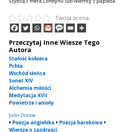
Szydzą z mera Londynu lub Niemcy z papieża.
Twoja ocena
Przeczytaj Inne Wiesze Tego
Autora
Stałość kobieca
Pchła
Wschód słońca
Sonet XIV
Alchemia miłości
Medytacja XVII
Powietrze i anioły
John Donne
•
Poezja angielska
•
Poezja barokowa
•
Wiersze o zazdrości