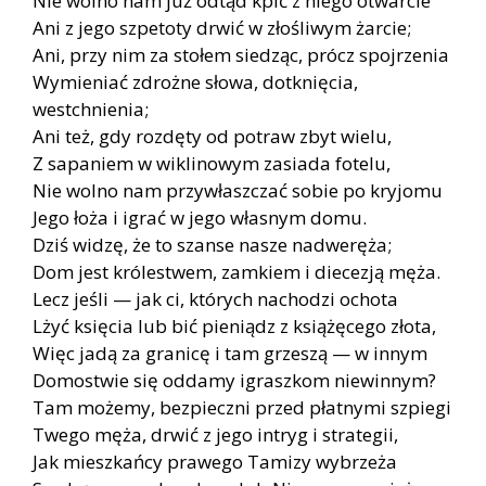
Nie wolno nam już odtąd kpić z niego otwarcie
Ani z jego szpetoty drwić w złośliwym żarcie;
Ani, przy nim za stołem siedząc, prócz spojrzenia
Wymieniać zdrożne słowa, dotknięcia,
westchnienia;
Ani też, gdy rozdęty od potraw zbyt wielu,
Z sapaniem w wiklinowym zasiada fotelu,
Nie wolno nam przywłaszczać sobie po kryjomu
Jego łoża i igrać w jego własnym domu.
Dziś widzę, że to szanse nasze nadweręża;
Dom jest królestwem, zamkiem i diecezją męża.
Lecz jeśli — jak ci, których nachodzi ochota
Lżyć księcia lub bić pieniądz z książęcego złota,
Więc jadą za granicę i tam grzeszą — w innym
Domostwie się oddamy igraszkom niewinnym?
Tam możemy, bezpieczni przed płatnymi szpiegi
Twego męża, drwić z jego intryg i strategii,
Jak mieszkańcy prawego Tamizy wybrzeża