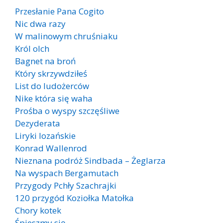
Przesłanie Pana Cogito
Nic dwa razy
W malinowym chruśniaku
Król olch
Bagnet na broń
Który skrzywdziłeś
List do ludożerców
Nike która się waha
Prośba o wyspy szczęśliwe
Dezyderata
Liryki lozańskie
Konrad Wallenrod
Nieznana podróż Sindbada – Żeglarza
Na wyspach Bergamutach
Przygody Pchły Szachrajki
120 przygód Koziołka Matołka
Chory kotek
Śpieszmy się