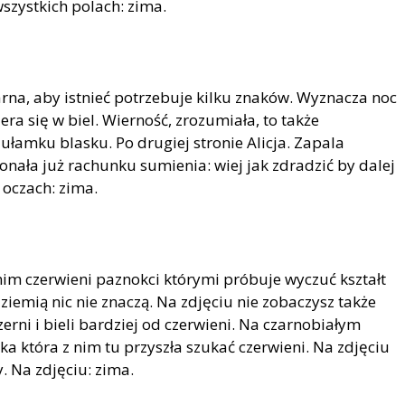
wszystkich polach: zima.
sarna, aby istnieć potrzebuje kilku znaków. Wyznacza noc
era się w biel. Wierność, zrozumiała, to także
łamku blasku. Po drugiej stronie Alicja. Zapala
nała już rachunku sumienia: wiej jak zdradzić by dalej
j oczach: zima.
nim czerwieni paznokci którymi próbuje wyczuć kształt
ziemią nic nie znaczą. Na zdjęciu nie zobaczysz także
 czerni i bieli bardziej od czerwieni. Na czarnobiałym
zka która z nim tu przyszła szukać czerwieni. Na zdjęciu
y. Na zdjęciu: zima.