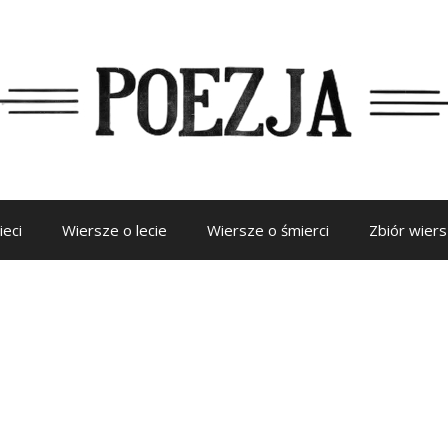
ieci
Wiersze o lecie
Wiersze o śmierci
Zbiór wier