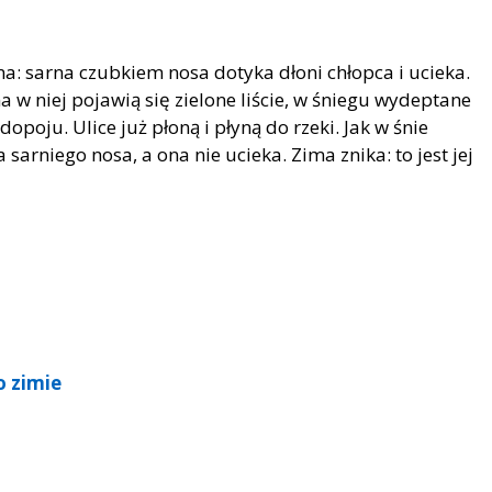
syna: sarna czubkiem nosa dotyka dłoni chłopca i ucieka.
 w niej pojawią się zielone liście, w śniegu wydeptane
opoju. Ulice już płoną i płyną do rzeki. Jak w śnie
 sarniego nosa, a ona nie ucieka. Zima znika: to jest jej
o zimie