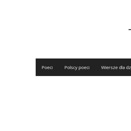
Przejdź
do
treści
Poeci
Polscy poeci
Wiersze dla dz