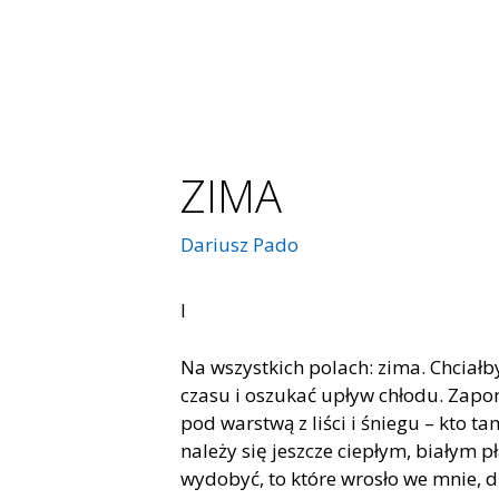
ZIMA
Dariusz Pado
I
Na wszystkich polach: zima. Chciałby
czasu i oszukać upływ chłodu. Zapo
pod warstwą z liści i śniegu – kto t
należy się jeszcze ciepłym, białym pł
wydobyć, to które wrosło we mnie, dz