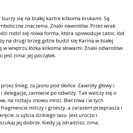
y burzy się na białej kartce kilkoma krokami. Są
mboliczne znaczenia. Znaki nawrotów. Przez wrak
dzi rodzi się nowa forma, która spowoduje zator, lód
rzy na drugi brzeg gdzie budzi się Karina w białej
 się w wnętrzu łóżka kilkoma słowami. Znaki odwrotów.
 jest zima: jej początek.
przez śnieg, za jasno pod słońce. Zawroty głowy i
 delegacje, zamiecie po odwilży. Tak walczy się o
w, na roztaju znowu mróz. Biel trwa i w tych
fragmencie milczy i grzeszy, a zarazem przeprasza i
cie, u ujścia dzikiego lasu. Jest uroczo i
szukaj jej dobrze. Kiedy ją zdradzisz: zima.