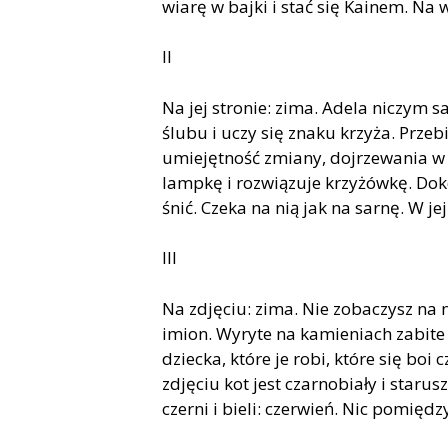
wiarę w bajki i stać się Kainem. Na 
II
Na jej stronie: zima. Adela niczym 
ślubu i uczy się znaku krzyża. Przebi
umiejętność zmiany, dojrzewania w u
lampkę i rozwiązuje krzyżówkę. Doko
śnić. Czeka na nią jak na sarnę. W je
III
Na zdjęciu: zima. Nie zobaczysz na 
imion. Wyryte na kamieniach zabite 
dziecka, które je robi, które się boi
zdjęciu kot jest czarnobiały i starus
czerni i bieli: czerwień. Nic pomiędz