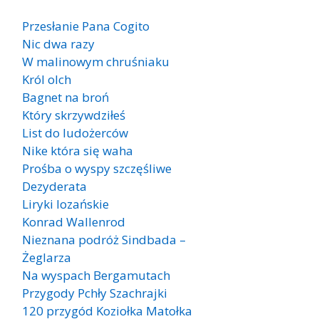
Przesłanie Pana Cogito
Nic dwa razy
W malinowym chruśniaku
Król olch
Bagnet na broń
Który skrzywdziłeś
List do ludożerców
Nike która się waha
Prośba o wyspy szczęśliwe
Dezyderata
Liryki lozańskie
Konrad Wallenrod
Nieznana podróż Sindbada –
Żeglarza
Na wyspach Bergamutach
Przygody Pchły Szachrajki
120 przygód Koziołka Matołka