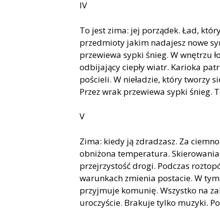
IV
To jest zima: jej porządek. Ład, któr
przedmioty jakim nadajesz nowe sy
przewiewa sypki śnieg. W wnętrzu ło
odbijający ciepły wiatr. Karioka pat
pościeli. W nieładzie, który tworzy
Przez wrak przewiewa sypki śnieg. To
V
Zima: kiedy ją zdradzasz. Za ciemno 
obniżona temperatura. Skierowania i
przejrzystość drogi. Podczas roztopó
warunkach zmienia postacie. W tym 
przyjmuje komunię. Wszystko na zakrę
uroczyście. Brakuje tylko muzyki. Po