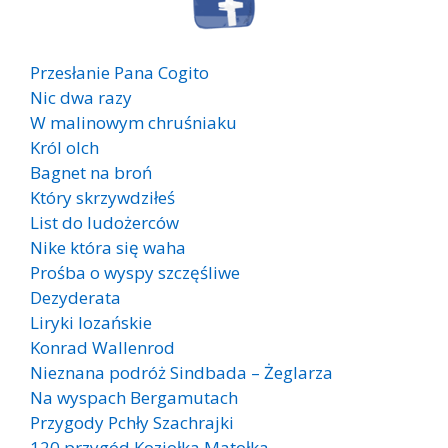
Przesłanie Pana Cogito
Nic dwa razy
W malinowym chruśniaku
Król olch
Bagnet na broń
Który skrzywdziłeś
List do ludożerców
Nike która się waha
Prośba o wyspy szczęśliwe
Dezyderata
Liryki lozańskie
Konrad Wallenrod
Nieznana podróż Sindbada – Żeglarza
Na wyspach Bergamutach
Przygody Pchły Szachrajki
120 przygód Koziołka Matołka