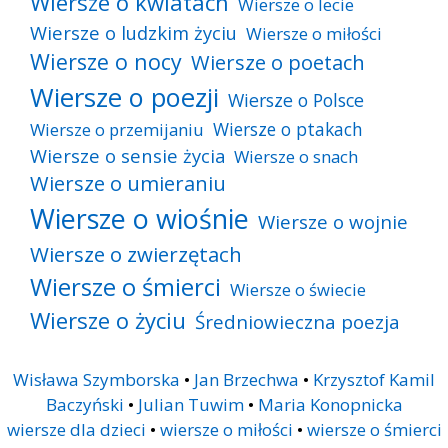
Wiersze o kwiatach
Wiersze o lecie
Wiersze o ludzkim życiu
Wiersze o miłości
Wiersze o nocy
Wiersze o poetach
Wiersze o poezji
Wiersze o Polsce
Wiersze o ptakach
Wiersze o przemijaniu
Wiersze o sensie życia
Wiersze o snach
Wiersze o umieraniu
Wiersze o wiośnie
Wiersze o wojnie
Wiersze o zwierzętach
Wiersze o śmierci
Wiersze o świecie
Wiersze o życiu
Średniowieczna poezja
Wisława Szymborska
•
Jan Brzechwa
•
Krzysztof Kamil
Baczyński
•
Julian Tuwim
•
Maria Konopnicka
wiersze dla dzieci
•
wiersze o miłości
•
wiersze o śmierci