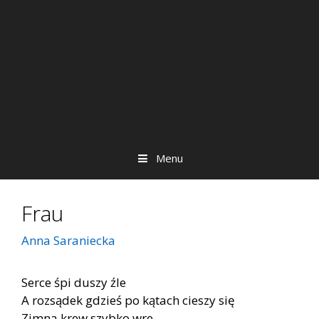
Menu
Frau
Anna Saraniecka
Serce śpi duszy źle
A rozsądek gdzieś po kątach cieszy się
Zimna krew szybko wre