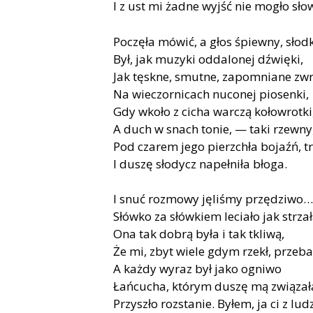
I z ust mi żadne wyjść nie mogło sło
Poczęła mówić, a głos śpiewny, słod
Był, jak muzyki oddalonej dźwięki,
Jak tęskne, smutne, zapomniane zwr
Na wieczornicach nuconej piosenki,
Gdy wkoło z cicha warczą kołowrotki
A duch w snach tonie, — taki rzewn
Pod czarem jego pierzchła bojaźń, t
I duszę słodycz napełniła błoga.
I snuć rozmowy jęliśmy przędziwo…
Słówko za słówkiem leciało jak strzał
Ona tak dobrą była i tak tkliwą,
Że mi, zbyt wiele gdym rzekł, przeba
A każdy wyraz był jako ogniwo
Łańcucha, którym duszę mą związał
Przyszło rozstanie. Byłem, ja ci z ludz