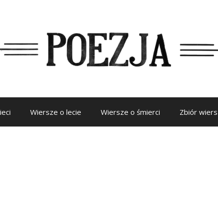
ieci
Wiersze o lecie
Wiersze o śmierci
Zbiór wier