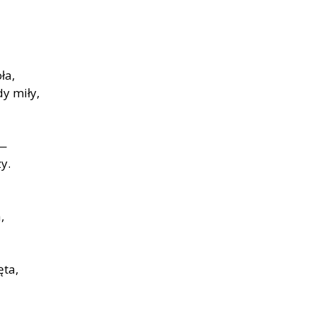
ła,
y miły,
 —
y.
,
ęta,