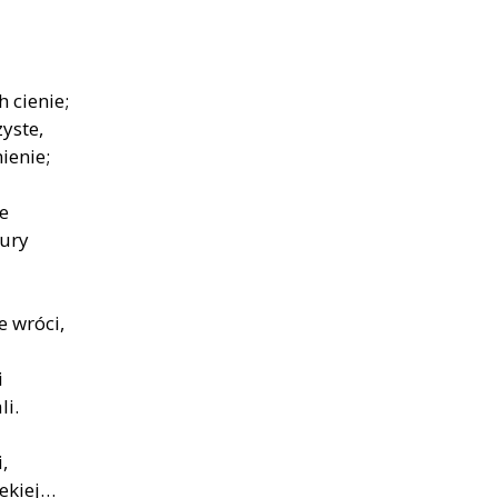
 cienie;
yste,
ienie;
e
ury
e wróci,
i
li.
,
lekiej…