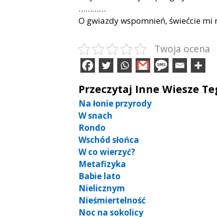
…………
O gwiazdy wspomnień, świećcie mi n
Twoja ocena
Przeczytaj Inne Wiesze T
Na łonie przyrody
W snach
Rondo
Wschód słońca
W co wierzyć?
Metafizyka
Babie lato
Nielicznym
Nieśmiertelność
Noc na sokolicy