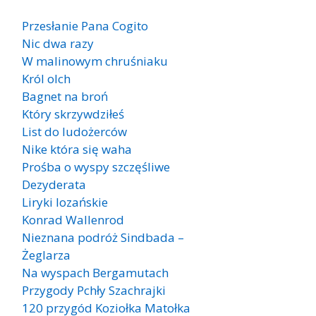
Przesłanie Pana Cogito
Nic dwa razy
W malinowym chruśniaku
Król olch
Bagnet na broń
Który skrzywdziłeś
List do ludożerców
Nike która się waha
Prośba o wyspy szczęśliwe
Dezyderata
Liryki lozańskie
Konrad Wallenrod
Nieznana podróż Sindbada –
Żeglarza
Na wyspach Bergamutach
Przygody Pchły Szachrajki
120 przygód Koziołka Matołka