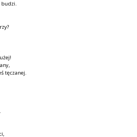
 budzi.
rzy?
.
użej!
iany,
ś tęczanej.
,
i,