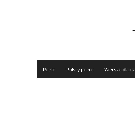
Przejdź
do
treści
Poeci
Polscy poeci
Wiersze dla dz