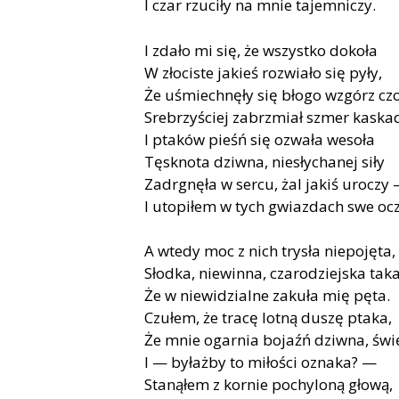
I czar rzuciły na mnie tajemniczy.
I zdało mi się, że wszystko dokoła
W złociste jakieś rozwiało się pyły,
Że uśmiechnęły się błogo wzgórz czo
Srebrzyściej zabrzmiał szmer kaskad
I ptaków pieśń się ozwała wesoła
Tęsknota dziwna, niesłychanej siły
Zadrgnęła w sercu, żal jakiś uroczy
I utopiłem w tych gwiazdach swe ocz
A wtedy moc z nich trysła niepojęta,
Słodka, niewinna, czarodziejska taka
Że w niewidzialne zakuła mię pęta.
Czułem, że tracę lotną duszę ptaka,
Że mnie ogarnia bojaźń dziwna, świ
I — byłażby to miłości oznaka? —
Stanąłem z kornie pochyloną głową,