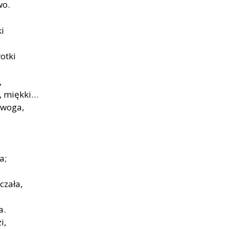
wo.
ki
otki
,
y, miękki…
rwoga,
a;
czała,
a.
i,