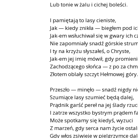
Lub tonie w żalu i cichej boleści.
I pamiętają to lasy cieniste,
Jak — kiedy znikła — biegłem pod ich
Jak-em wsłuchiwał się w gwary ich cz
Nie zapomniały snadź górskie strum
I ty na krzyżu słyszałeś, o Chryste,
Jak-em jej imię mówił, gdy promieni
Zachodzącego słońca — z po za chm
Złotem oblały szczyt Hełmowej góry.
Przeszło — minęło — snadź nigdy ni
Szumiące lasy szumieć będą dalej,
Prądnik garść pereł na jej ślady rzuc
I zatrze wszystko bystrym prądem fa
Może spotkamy się kiedyś, wyzuci
Z marzeń, gdy serca nam życie ostali
Gdy włos zsiwieje w pielgrzymce da