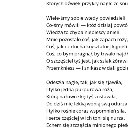
Których dźwięk przykry nagle ze snu
Wiele-śmy sobie wtedy powiedzieli.
Co-śmy mówili — któż dzisiaj powtó
Wiedzą to chyba niebiescy anieli.
Mnie pozostało coś, jak zapach róży,
Coś, jako z ducha krysztalnej kąpieli
Coś, co bym pragnął, by trwało najdł
O szczęście! tyś jest, jak szlak żóraw
Przemkniesz — i znikasz w dali gdzie
Odeszła nagle, tak, jak się zjawiła,
I tylko jedna purpurowa róża,
Którą na ławce kędyś zostawiła,
Do dziś mię lekką wonią swą odurza
I tylko rośnie coraz wspomnień siła,
I serce częściej w ich toni się nurza,
Echem się szczęścia minionego pieśc