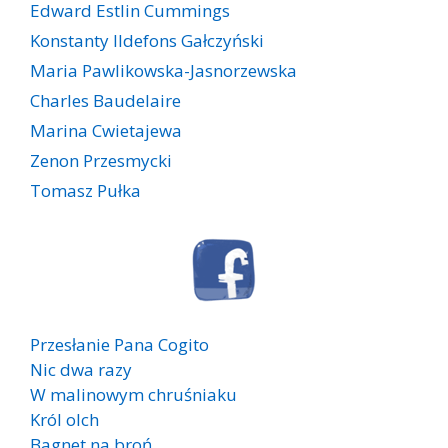
Edward Estlin Cummings
Konstanty Ildefons Gałczyński
Maria Pawlikowska-Jasnorzewska
Charles Baudelaire
Marina Cwietajewa
Zenon Przesmycki
Tomasz Pułka
Przesłanie Pana Cogito
Nic dwa razy
W malinowym chruśniaku
Król olch
Bagnet na broń