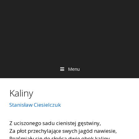
Menu
Kaliny
Stanisław Ciesielczuk
Z uciszonego sadu cienistej gęstwiny,
Za płot przechylające swych jagód nawiesie,
Rozśmiały się do słońca dwie obok kaliny,