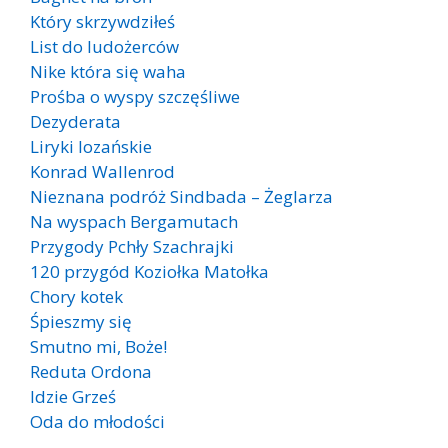
Który skrzywdziłeś
List do ludożerców
Nike która się waha
Prośba o wyspy szczęśliwe
Dezyderata
Liryki lozańskie
Konrad Wallenrod
Nieznana podróż Sindbada – Żeglarza
Na wyspach Bergamutach
Przygody Pchły Szachrajki
120 przygód Koziołka Matołka
Chory kotek
Śpieszmy się
Smutno mi, Boże!
Reduta Ordona
Idzie Grześ
Oda do młodości