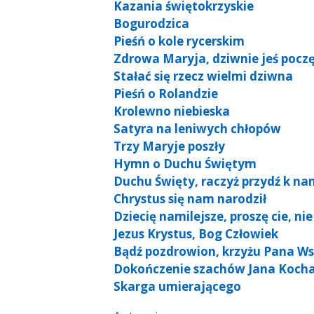
Kazania świętokrzyskie
Bogurodzica
Pieśń o kole rycerskim
Zdrowa Maryja, dziwnie jeś pocz
Stałać się rzecz wielmi dziwna
Pieśń o Rolandzie
Krolewno niebieska
Satyra na leniwych chłopów
Trzy Maryje poszły
Hymn o Duchu Świętym
Duchu Święty, raczyż przydź k n
Chrystus się nam narodził
Dziecię namilejsze, proszę cie, nie
Jezus Krystus, Bog Człowiek
Bądź pozdrowion, krzyżu Pana 
Dokończenie szachów Jana Koch
Skarga umierającego