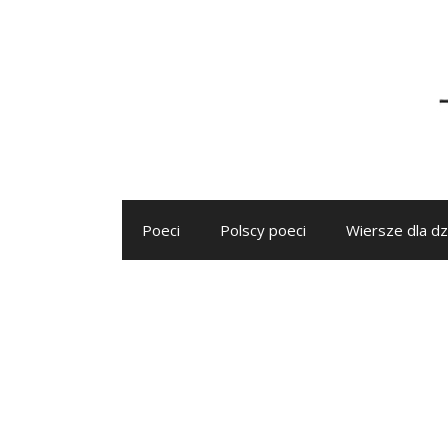
Przejdź
do
treści
Poeci
Polscy poeci
Wiersze dla dz