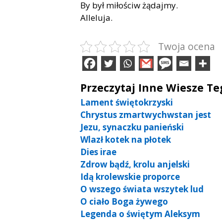
By był miłościw żądajmy.
Alleluja.
Twoja ocena
Przeczytaj Inne Wiesze T
Lament świętokrzyski
Chrystus zmartwychwstan jest
Jezu, synaczku panieński
Wlazł kotek na płotek
Dies irae
Zdrow bądź, krolu anjelski
Idą krolewskie proporce
O wszego świata wszytek lud
O ciało Boga żywego
Legenda o świętym Aleksym