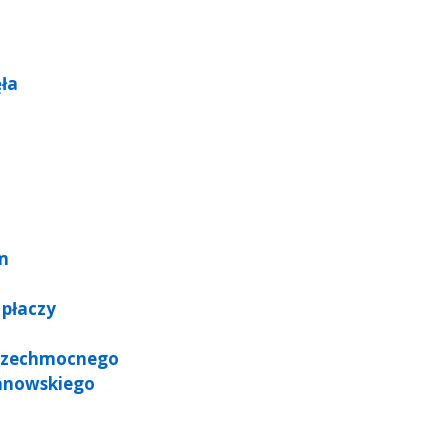
ęła
am
 płaczy
Wszechmocnego
anowskiego