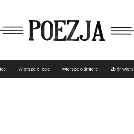
ieci
Wiersze o lecie
Wiersze o śmierci
Zbiór wier