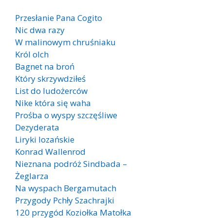
Przesłanie Pana Cogito
Nic dwa razy
W malinowym chruśniaku
Król olch
Bagnet na broń
Który skrzywdziłeś
List do ludożerców
Nike która się waha
Prośba o wyspy szczęśliwe
Dezyderata
Liryki lozańskie
Konrad Wallenrod
Nieznana podróż Sindbada –
Żeglarza
Na wyspach Bergamutach
Przygody Pchły Szachrajki
120 przygód Koziołka Matołka