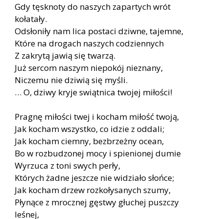
Gdy tęsknoty do naszych zapartych wrót
kołatały.
Odsłoniły nam lica postaci dziwne, tajemne,
Które na drogach naszych codziennych
Z zakrytą jawią się twarzą.
Już sercom naszym niepokój nieznany,
Niczemu nie dziwią się myśli.
… O, dziwy kryje swiątnica twojej miłości!
Pragnę miłości twej i kocham miłość twoją,
Jak kocham wszystko, co idzie z oddali;
Jak kocham ciemny, bezbrzeżny ocean,
Bo w rozbudzonej mocy i spienionej dumie
Wyrzuca z toni swych perły,
Których żadne jeszcze nie widziało słońce;
Jak kocham drzew rozkołysanych szumy,
Płynące z mrocznej gęstwy głuchej puszczy
leśnej,