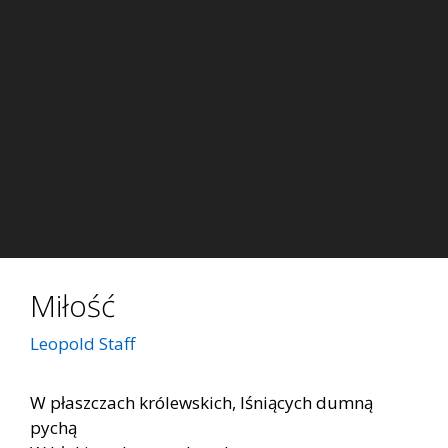
Miłość
Leopold Staff
W płaszczach królewskich, lśniących dumną
pychą