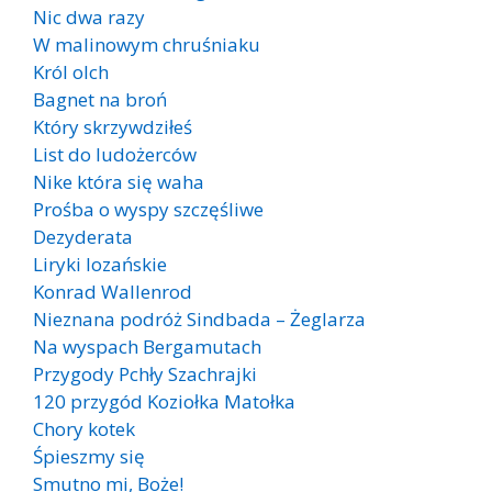
Nic dwa razy
W malinowym chruśniaku
Król olch
Bagnet na broń
Który skrzywdziłeś
List do ludożerców
Nike która się waha
Prośba o wyspy szczęśliwe
Dezyderata
Liryki lozańskie
Konrad Wallenrod
Nieznana podróż Sindbada – Żeglarza
Na wyspach Bergamutach
Przygody Pchły Szachrajki
120 przygód Koziołka Matołka
Chory kotek
Śpieszmy się
Smutno mi, Boże!