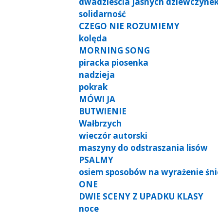
dwadzieścia jasnych dziewczyne
solidarność
CZEGO NIE ROZUMIEMY
kolęda
MORNING SONG
piracka piosenka
nadzieja
pokrak
MÓWI JA
BUTWIENIE
Wałbrzych
wieczór autorski
maszyny do odstraszania lisów
PSALMY
osiem sposobów na wyrażenie śn
ONE
DWIE SCENY Z UPADKU KLASY
noce