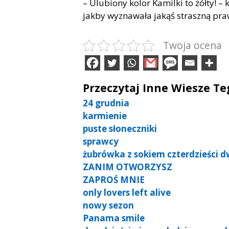
– Ulubiony kolor Kamilki to żółty! – 
jakby wyznawała jakąś straszną pr
Twoja ocena
Przeczytaj Inne Wiesze T
24 grudnia
karmienie
puste słoneczniki
sprawcy
żubrówka z sokiem czterdzieści d
ZANIM OTWORZYSZ
ZAPROŚ MNIE
only lovers left alive
nowy sezon
Panama smile