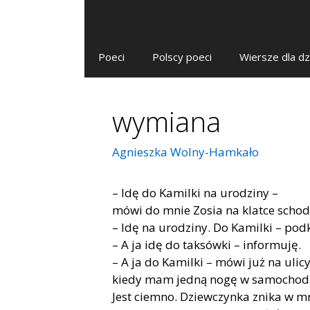
Poeci
Polscy poeci
Wiersze dla dz
wymiana
Agnieszka Wolny-Hamkało
– Idę do Kamilki na urodziny –
mówi do mnie Zosia na klatce schod
– Idę na urodziny. Do Kamilki – podk
– A ja idę do taksówki – informuję.
– A ja do Kamilki – mówi już na ulicy
kiedy mam jedną nogę w samochodz
Jest ciemno. Dziewczynka znika w m