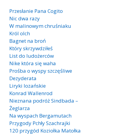
Przesłanie Pana Cogito
Nic dwa razy
W malinowym chruśniaku
Król olch
Bagnet na broń
Który skrzywdziłeś
List do ludożerców
Nike która się waha
Prośba o wyspy szczęśliwe
Dezyderata
Liryki lozańskie
Konrad Wallenrod
Nieznana podróż Sindbada –
Żeglarza
Na wyspach Bergamutach
Przygody Pchły Szachrajki
120 przygód Koziołka Matołka