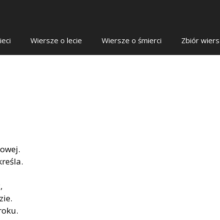
ieci
Wiersze o lecie
Wiersze o śmierci
Zbiór wier
owej.
reśla.
,
ie.
roku.