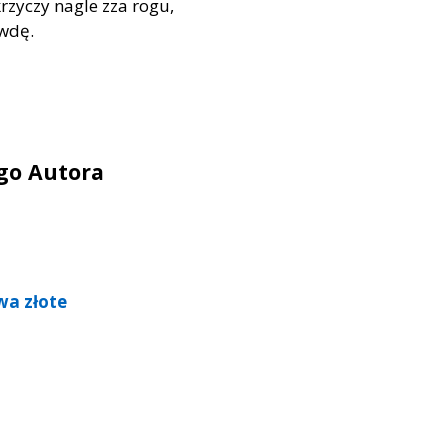
krzyczy nagle zza rogu,
awdę.
ego Autora
wa złote