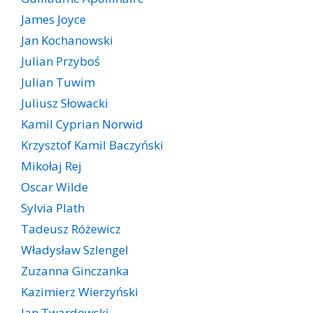
James Joyce
Jan Kochanowski
Julian Przyboś
Julian Tuwim
Juliusz Słowacki
Kamil Cyprian Norwid
Krzysztof Kamil Baczyński
Mikołaj Rej
Oscar Wilde
Sylvia Plath
Tadeusz Różewicz
Władysław Szlengel
Zuzanna Ginczanka
Kazimierz Wierzyński
Jan Twardowski