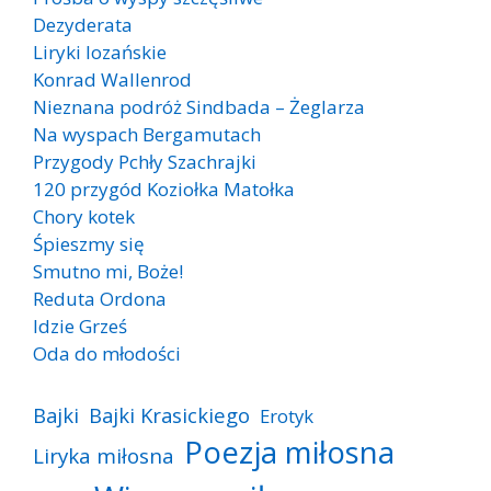
Dezyderata
Liryki lozańskie
Konrad Wallenrod
Nieznana podróż Sindbada – Żeglarza
Na wyspach Bergamutach
Przygody Pchły Szachrajki
120 przygód Koziołka Matołka
Chory kotek
Śpieszmy się
Smutno mi, Boże!
Reduta Ordona
Idzie Grześ
Oda do młodości
Bajki
Bajki Krasickiego
Erotyk
Poezja miłosna
Liryka miłosna