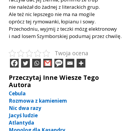
nie na­le­żał do żad­nej z li­te­rac­kich grup.
Ale też nic lep­sze­go nie ma na mo­gi­le
oprócz tej ry­mo­wan­ki, ło­pia­nu i sowy.
Prze­chod­niu, wyj­mij z tecz­ki mózg elek­tro­no­wy
i nad lo­sem Szym­bor­skiej po­du­maj przez chwi­lę.
Twoja ocena
Przeczytaj Inne Wiesze Tego
Autora
Cebula
Rozmowa z kamieniem
Nic dwa razy
Jacyś ludzie
Atlantyda
Monolog dla Kasandry