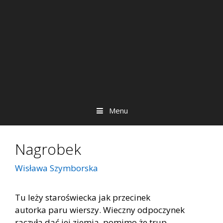
Menu
Nagrobek
Wisława Szymborska
Tu leży sta­ro­świec­ka jak prze­ci­nek
au­tor­ka paru wier­szy. Wiecz­ny od­po­czy­nek
ra­czy­ła dać jej zie­mia, po­mi­mo że trup