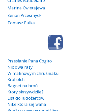
Charles Baudelaire
Marina Cwietajewa
Zenon Przesmycki
Tomasz Pułka
Przesłanie Pana Cogito
Nic dwa razy
W malinowym chruśniaku
Król olch
Bagnet na broń
Który skrzywdziłeś
List do ludożerców
Nike która się waha
Prośba o wyspy szczęśliwe