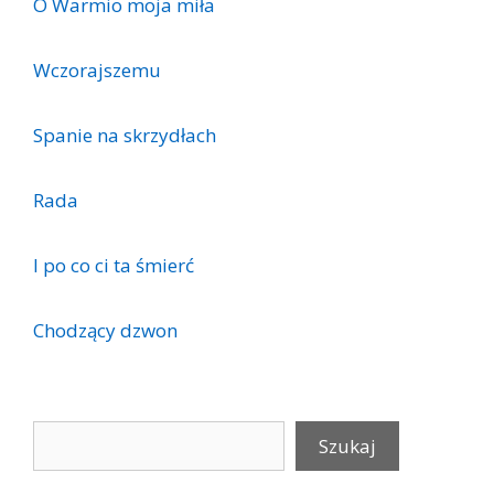
O Warmio moja miła
Wczorajszemu
Spanie na skrzydłach
Rada
I po co ci ta śmierć
Chodzący dzwon
Szukaj
Szukaj