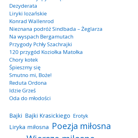
Dezyderata
Liryki lozańskie
Konrad Wallenrod
Nieznana podróż Sindbada – Żeglarza
Na wyspach Bergamutach
Przygody Pchły Szachrajki
120 przygód Koziołka Matołka
Chory kotek
Śpieszmy się
Smutno mi, Boże!
Reduta Ordona
Idzie Grześ
Oda do młodości
Bajki
Bajki Krasickiego
Erotyk
Poezja miłosna
Liryka miłosna