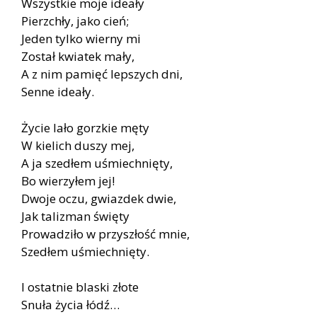
Wszystkie moje ideały
Pierzchły, jako cień;
Jeden tylko wierny mi
Został kwiatek mały,
A z nim pamięć lepszych dni,
Senne ideały.
Życie lało gorzkie męty
W kielich duszy mej,
A ja szedłem uśmiechnięty,
Bo wierzyłem jej!
Dwoje oczu, gwiazdek dwie,
Jak talizman święty
Prowadziło w przyszłość mnie,
Szedłem uśmiechnięty.
I ostatnie blaski złote
Snuła życia łódź…