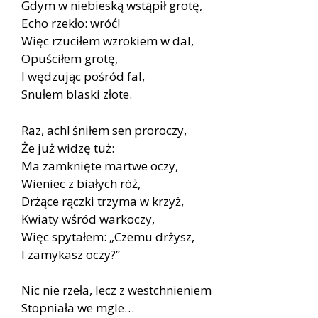
Gdym w niebieską wstąpił grotę,
Echo rzekło: wróć!
Więc rzuciłem wzrokiem w dal,
Opuściłem grotę,
I wędzując pośród fal,
Snułem blaski złote.
Raz, ach! śniłem sen proroczy,
Że już widzę tuż:
Ma zamknięte martwe oczy,
Wieniec z białych róż,
Drżące rączki trzyma w krzyż,
Kwiaty wśród warkoczy,
Więc spytałem: „Czemu drżysz,
I zamykasz oczy?”
Nic nie rzeła, lecz z westchnieniem
Stopniała we mgle…