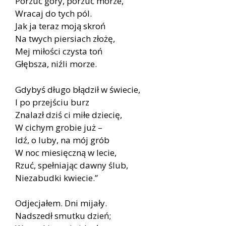
Porzuć góry, porzuć morze,
Wracaj do tych pól.
Jak ja teraz moją skroń
Na twych piersiach złożę,
Mej miłości czysta toń
Głębsza, niźli morze.
Gdybyś długo błądził w świecie,
I po przejściu burz
Znalazł dziś ci miłe dziecię,
W cichym grobie już –
Idź, o luby, na mój grób
W noc miesięczną w lecie,
Rzuć, spełniając dawny ślub,
Niezabudki kwiecie.”
Odjecjałem. Dni mijały.
Nadszedł smutku dzień;