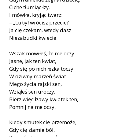
Ciche tłumiąc łzy.
I mówiła, kryjąc twarz:
– „Luby! wrócisz przecie?
Ja cię czekam, wtedy dasz
Niezabudki kwiecie.
Wszak mówiłeś, że me oczy
Jasne, jak ten kwiat,
Gdy się po nich łezka toczy
W dziwny marzeń świat.
Mego życia rajski sen,
Wziąłeś sen uroczy,
Bierz więc łzawy kwiatek ten,
Pomnij na me oczy.
Kiedy smutek cię przemoże,
Gdy cię złamie ból,