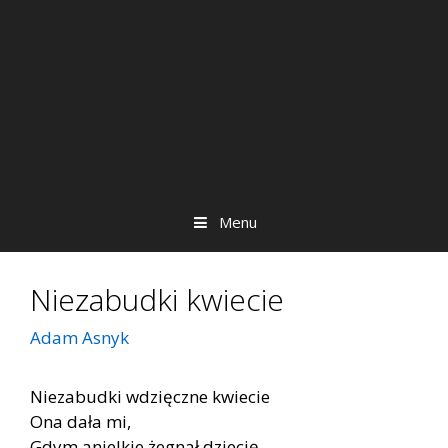
Menu
Niezabudki kwiecie
Adam Asnyk
Niezabudki wdzięczne kwiecie
Ona dała mi,
Gdym anielkie żegnał dziecię,