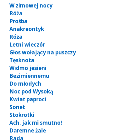
W zimowej nocy
Róża
Prośba
Anakreontyk
Róża
Letni wieczór
Głos wołający na puszczy
Tęsknota
Widmo jesieni
Bezimiennemu
Do młodych
Noc pod Wysoką
Kwiat paproci
Sonet
Stokrotki
Ach, jak mi smutno!
Daremne żale
Rada