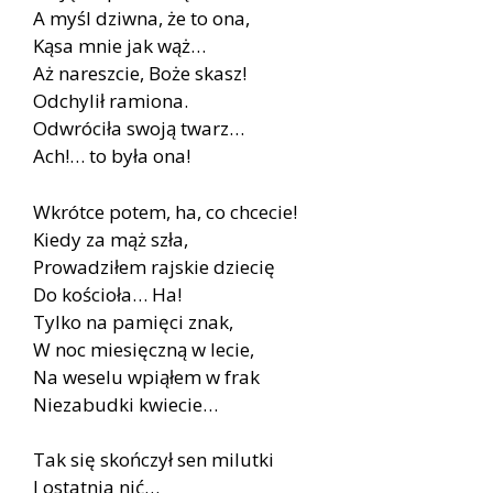
A myśl dziwna, że to ona,
Kąsa mnie jak wąż…
Aż nareszcie, Boże skasz!
Odchylił ramiona.
Odwróciła swoją twarz…
Ach!… to była ona!
Wkrótce potem, ha, co chcecie!
Kiedy za mąż szła,
Prowadziłem rajskie dziecię
Do kościoła… Ha!
Tylko na pamięci znak,
W noc miesięczną w lecie,
Na weselu wpiąłem w frak
Niezabudki kwiecie…
Tak się skończył sen milutki
I ostatnia nić…