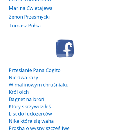
Marina Cwietajewa
Zenon Przesmycki
Tomasz Pułka
Przesłanie Pana Cogito
Nic dwa razy
W malinowym chruśniaku
Król olch
Bagnet na broń
Który skrzywdziłeś
List do ludożerców
Nike która się waha
Prośba o wyspy szczęśliwe