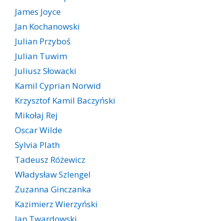
James Joyce
Jan Kochanowski
Julian Przyboś
Julian Tuwim
Juliusz Słowacki
Kamil Cyprian Norwid
Krzysztof Kamil Baczyński
Mikołaj Rej
Oscar Wilde
Sylvia Plath
Tadeusz Różewicz
Władysław Szlengel
Zuzanna Ginczanka
Kazimierz Wierzyński
Jan Twardowski