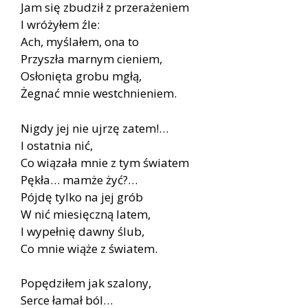
Jam się zbudził z przerażeniem
I wróżyłem źle:
Ach, myślałem, ona to
Przyszła marnym cieniem,
Osłonięta grobu mgłą,
Żegnać mnie westchnieniem.
Nigdy jej nie ujrzę zatem!…
I ostatnia nić,
Co wiązała mnie z tym światem
Pękła… mamże żyć?…
Pójdę tylko na jej grób
W nić miesięczną latem,
I wypełnię dawny ślub,
Co mnie wiąże z światem.
Popędziłem jak szalony,
Serce łamał ból…