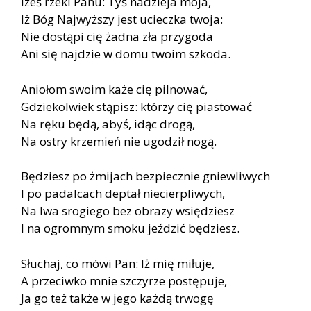
Iżeś rzekl Panu: Tyś nadzieja moja,
Iż Bóg Najwyższy jest ucieczka twoja:
Nie dostąpi cię żadna zła przygoda
Ani się najdzie w domu twoim szkoda.
Aniołom swoim każe cię pilnować,
Gdziekolwiek stąpisz: którzy cię piastować
Na ręku będą, abyś, idąc drogą,
Na ostry krzemień nie ugodził nogą.
Będziesz po żmijach bezpiecznie gniewliwych
I po padalcach deptał niecierpliwych,
Na lwa srogiego bez obrazy wsiędziesz
I na ogromnym smoku jeździć będziesz.
Słuchaj, co mówi Pan: Iż mię miłuje,
A przeciwko mnie szczyrze postępuje,
Ja go też także w jego każdą trwogę