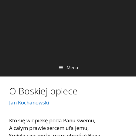
Menu
O Boskiej opiece
Jan Kochanowski
Kto się w opiekę poda Panu swemu,
A całym prawie sercem ufa jemu,
Smiele rzec może: mam obrońcę Boga,