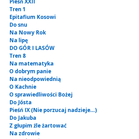
Pieśń XXII
Tren 1
Epitafium Kosowi
Do snu
Na Nowy Rok
Na lipę
DO GÓR I LASÓW
Tren 8
Na matematyka
O dobrym panie
Na nieodpowiednią
O Kachnie
O sprawiedliwości Bożej
Do Jósta
Pieśń IX (Nie porzucaj nadzieje…)
Do Jakuba
Z głupim źle żartować
Na zdrowie