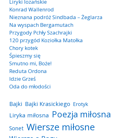
Liryki lozańskie
Konrad Wallenrod
Nieznana podróż Sindbada – Żeglarza
Na wyspach Bergamutach
Przygody Pchły Szachrajki
120 przygód Koziołka Matołka
Chory kotek
Śpieszmy się
Smutno mi, Boże!
Reduta Ordona
Idzie Grześ
Oda do młodości
Bajki
Bajki Krasickiego
Erotyk
Poezja miłosna
Liryka miłosna
Wiersze miłosne
Sonet