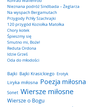
Konrad Wallenrod
Nieznana podróż Sindbada – Żeglarza
Na wyspach Bergamutach
Przygody Pchły Szachrajki
120 przygód Koziołka Matołka
Chory kotek
Śpieszmy się
Smutno mi, Boże!
Reduta Ordona
Idzie Grześ
Oda do młodości
Bajki
Bajki Krasickiego
Erotyk
Poezja miłosna
Liryka miłosna
Wiersze miłosne
Sonet
Wiersze o Bogu