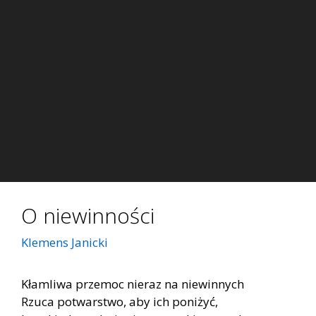
O niewinności
Klemens Janicki
Kłam­li­wa prze­moc nie­raz na nie­win­nych
Rzu­ca po­twar­stwo, aby ich po­ni­żyć,