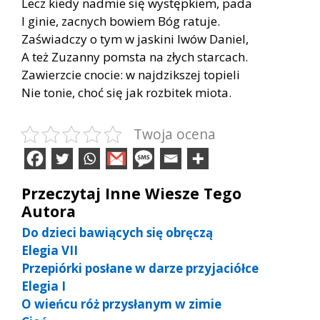
Lecz kie­dy nad­mie się wy­stęp­kiem, pada
I gi­nie, za­cnych bo­wiem Bóg ra­tu­je.
Za­świad­czy o tym w ja­ski­ni lwów Da­niel,
A też Zu­zan­ny po­msta na złych star­cach.
Za­wierz­cie cno­cie: w naj­dzik­szej to­pie­li
Nie to­nie, choć się jak roz­bi­tek mio­ta.
Twoja ocena
Przeczytaj Inne Wiesze Tego
Autora
Do dzieci bawiących się obręczą
Elegia VII
Przepiórki posłane w darze przyjaciółce
Elegia I
O wieńcu róż przysłanym w zimie