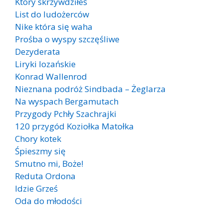
Który skrzywdziłeś
List do ludożerców
Nike która się waha
Prośba o wyspy szczęśliwe
Dezyderata
Liryki lozańskie
Konrad Wallenrod
Nieznana podróż Sindbada – Żeglarza
Na wyspach Bergamutach
Przygody Pchły Szachrajki
120 przygód Koziołka Matołka
Chory kotek
Śpieszmy się
Smutno mi, Boże!
Reduta Ordona
Idzie Grześ
Oda do młodości