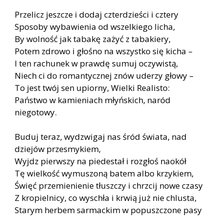
Przelicz jeszcze i dodaj czterdzieści i cztery
Sposoby wybawienia od wszelkiego licha,
By wolność jak tabakę zażyć z tabakiery,
Potem zdrowo i głośno na wszystko się kicha –
I ten rachunek w prawdę sumuj oczywistą,
Niech ci do romantycznej znów uderzy głowy –
To jest twój sen upiorny, Wielki Realisto:
Państwo w kamieniach młyńskich, naród
niegotowy.
Buduj teraz, wydzwigaj nas śród świata, nad
dziejów przesmykiem,
Wyjdz pierwszy na piedestał i rozgłoś naokół
Tę wielkość wymuszoną batem albo krzykiem,
Święć przemienienie tłuszczy i chrzcij nowe czasy
Z kropielnicy, co wyschła i krwią już nie chlusta,
Starym herbem sarmackim w popuszczone pasy