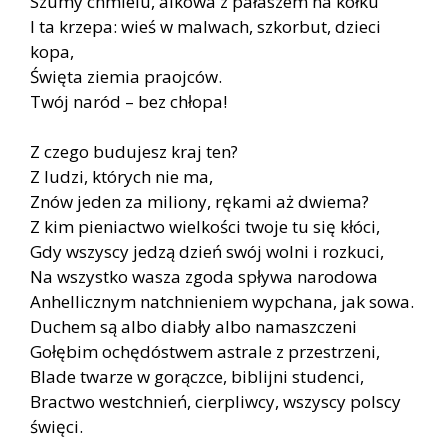
Szumy chmielu, alkowa z pałaszem na kołku
I ta krzepa: wieś w malwach, szkorbut, dzieci
kopa,
Święta ziemia praojców.
Twój naród – bez chłopa!
Z czego budujesz kraj ten?
Z ludzi, których nie ma,
Znów jeden za miliony, rękami aż dwiema?
Z kim pieniactwo wielkości twoje tu się kłóci,
Gdy wszyscy jedzą dzień swój wolni i rozkuci,
Na wszystko wasza zgoda spływa narodowa
Anhellicznym natchnieniem wypchana, jak sowa.
Duchem są albo diabły albo namaszczeni
Gołębim ochędóstwem astrale z przestrzeni,
Blade twarze w gorączce, biblijni studenci,
Bractwo westchnień, cierpliwcy, wszyscy polscy
święci.