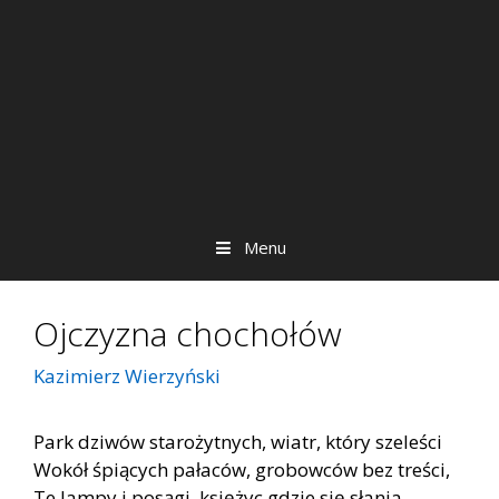
Menu
Ojczyzna chochołów
Kazimierz Wierzyński
Park dziwów starożytnych, wiatr, który szeleści
Wokół śpiących pałaców, grobowców bez treści,
Te lampy i posągi, księżyc gdzie się słania