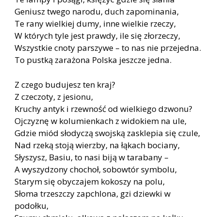
Geniusz twego narodu, duch zapominania,
Te rany wielkiej dumy, inne wielkie rzeczy,
W których tyle jest prawdy, ile się złorzeczy,
Wszystkie cnoty parszywe – to nas nie przejedna.
To pustką zarażona Polska jeszcze jedna.
Z czego budujesz ten kraj?
Z czeczoty, z jesionu,
Kruchy antyk i rzewność od wielkiego dzwonu?
Ojczyznę w kolumienkach z widokiem na ule,
Gdzie miód słodyczą swojską zasklepia się czule,
Nad rzeką stoją wierzby, na łąkach bociany,
Słyszysz, Basiu, to nasi biją w tarabany –
A wyszydzony chochoł, sobowtór symbolu,
Starym się obyczajem kokoszy na polu,
Słoma trzeszczy zapchlona, gzi dziewki w
podołku,