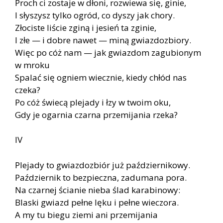
Proch ci zostaje w dłoni, rozwiewa się, ginie,
I słyszysz tylko ogród, co dyszy jak chory.
Złociste liście zginą i jesień ta zginie,
I złe — i dobre nawet — miną gwiazdozbiory.
Więc po cóż nam — jak gwiazdom zagubionym
w mroku
Spalać się ogniem wiecznie, kiedy chłód nas
czeka?
Po cóż świecą plejady i łzy w twoim oku,
Gdy je ogarnia czarna przemijania rzeka?
IV
Plejady to gwiazdozbiór już październikowy.
Październik to bezpieczna, zadumana pora.
Na czarnej ścianie nieba ślad karabinowy:
Blaski gwiazd pełne lęku i pełne wieczora.
A my tu biegu ziemi ani przemijania