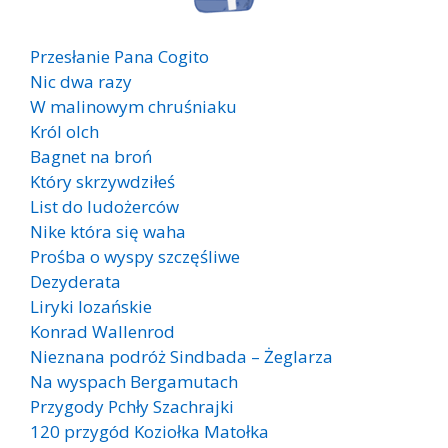
Przesłanie Pana Cogito
Nic dwa razy
W malinowym chruśniaku
Król olch
Bagnet na broń
Który skrzywdziłeś
List do ludożerców
Nike która się waha
Prośba o wyspy szczęśliwe
Dezyderata
Liryki lozańskie
Konrad Wallenrod
Nieznana podróż Sindbada – Żeglarza
Na wyspach Bergamutach
Przygody Pchły Szachrajki
120 przygód Koziołka Matołka