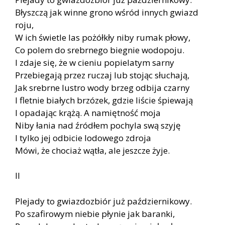
Błyszczą jak winne grono wśród innych gwiazd
roju,
W ich świetle las pożółkły niby rumak płowy,
Co polem do srebrnego biegnie wodopoju.
I zdaje się, że w cieniu popielatym sarny
Przebiegają przez ruczaj lub stojąc słuchają,
Jak srebrne lustro wody brzeg odbija czarny
I fletnie białych brzózek, gdzie liście śpiewają
I opadając krążą. A namiętność moja
Niby łania nad źródłem pochyla swą szyję
I tylko jej odbicie lodowego zdroja
Mówi, że chociaż wątła, ale jeszcze żyje.
II
Plejady to gwiazdozbiór już październikowy.
Po szafirowym niebie płynie jak baranki,