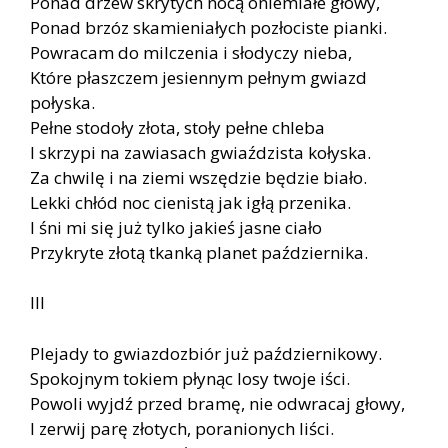
Ponad drzew skrytych nocą oniemiałe głowy,
Ponad brzóz skamieniałych pozłociste pianki.
Powracam do milczenia i słodyczy nieba,
Które płaszczem jesiennym pełnym gwiazd
połyska.
Pełne stodoły złota, stoły pełne chleba
I skrzypi na zawiasach gwiaździsta kołyska.
Za chwilę i na ziemi wszędzie będzie biało.
Lekki chłód noc cienistą jak igłą przenika.
I śni mi się już tylko jakieś jasne ciało
Przykryte złotą tkanką planet października.
III
Plejady to gwiazdozbiór już październikowy.
Spokojnym tokiem płynąc losy twoje iści.
Powoli wyjdź przed bramę, nie odwracaj głowy,
I zerwij parę złotych, poranionych liści.