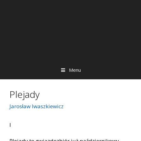
Menu
Plejady
Jarosław Iwaszkiewicz
I
Plejady to gwiazdozbiór już październikowy.