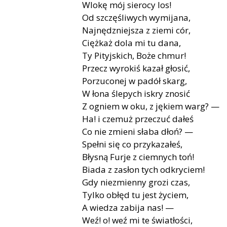
Wlokę mój sierocy los!
Od szczęśliwych wymijana,
Najnędzniejsza z ziemi cór,
Ciężkaż dola mi tu dana,
Ty Pityjskich, Boże chmur!
Przecz wyrokiś kazał głosić,
Porzuconej w padół skarg,
W łona ślepych iskry znosić
Z ogniem w oku, z jękiem warg? —
Ha! i czemuż przeczuć dałeś
Co nie zmieni słaba dłoń? —
Spełni się co przykazałeś,
Błysną Furje z ciemnych toń!
Biada z zasłon tych odkryciem!
Gdy niezmienny grozi czas,
Tylko obłęd tu jest życiem,
A wiedza zabija nas! —
Weź! o! weź mi te światłości,