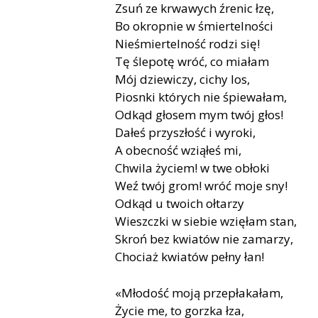
Zsuń ze krwawych źrenic łzę,
Bo okropnie w śmiertelności
Nieśmiertelność rodzi się!
Tę ślepotę wróć, co miałam
Mój dziewiczy, cichy los,
Piosnki których nie śpiewałam,
Odkąd głosem mym twój głos!
Dałeś przyszłość i wyroki,
A obecność wziąłeś mi,
Chwila życiem! w twe obłoki
Weź twój grom! wróć moje sny!
Odkąd u twoich ołtarzy
Wieszczki w siebie wzięłam stan,
Skroń bez kwiatów nie zamarzy,
Chociaż kwiatów pełny łan!
«Młodość moją przepłakałam,
Życie me, to gorzka łza,