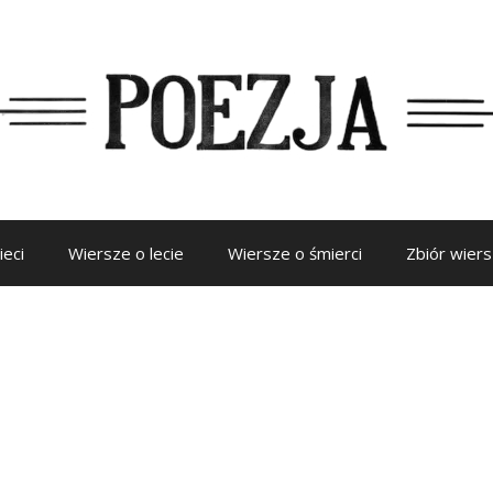
ieci
Wiersze o lecie
Wiersze o śmierci
Zbiór wier