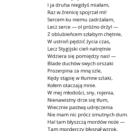
I ja druha niegdyś miałam,
Raz w źrenicę spojrzał mi!
Sercem ku niemu zadrżałam,
Lecz serce — o! próżno drży! —
Z oblubieńcem szłabym chętnie,
W ustroń pędzić życia czas,
Lecz Stygijski cień natrętnie
Wdziera się pomiędzy nas! —
Blade duchów swych orszaki
Prozerpina za mną szle,
Kędy stąpię w tłumne szlaki,
Kołem otaczają mnie.
W mej młodości, sny, rojenia,
Nienawistny drze się tłum,
Wiecznie pastwą udręczenia
Nie mam nic prócz smutnych dum.
Ha! tam błyszczą mordów noże —
Tam morderczy błysnął wzrok,