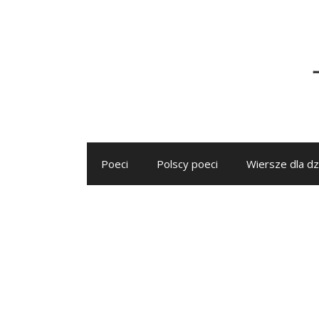
Przejdź
do
treści
Poeci
Polscy poeci
Wiersze dla dz