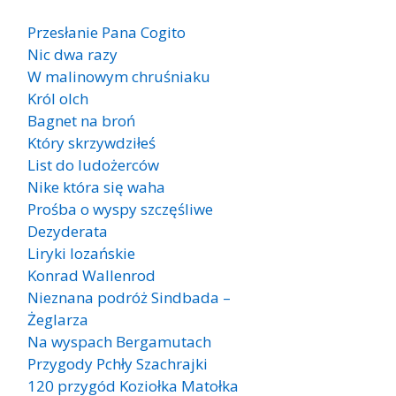
Przesłanie Pana Cogito
Nic dwa razy
W malinowym chruśniaku
Król olch
Bagnet na broń
Który skrzywdziłeś
List do ludożerców
Nike która się waha
Prośba o wyspy szczęśliwe
Dezyderata
Liryki lozańskie
Konrad Wallenrod
Nieznana podróż Sindbada –
Żeglarza
Na wyspach Bergamutach
Przygody Pchły Szachrajki
120 przygód Koziołka Matołka