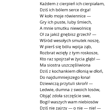
Każdem z cierpień ich cierpiałam,
Dziś ich bólem serce drga!
W koło moje rówiennice —
Gry ich puste, luby śmiech,
A mnie smutku niewolnicę
O! za jakiż gnębisz grzech? —
Wśród wesołych smutek noszę,
W pierś się bólu wpija ząb,
Rozbrat wzięły z tym roskosze,
Kto raz spojrzał w życia głąb! —
Ma siostra uszczęśliwiona
Dziś z kochankiem dłonią w dłoń,
Do najdumniejszego łona!
Dziewiczą przytuli skroń! —
Ledwie, dumna z swoich losów,
Objąć zdoła szczęście swe,
Bogi! waszych wam niebiosów
Dziś nie zajrzy — o nie — nie! —