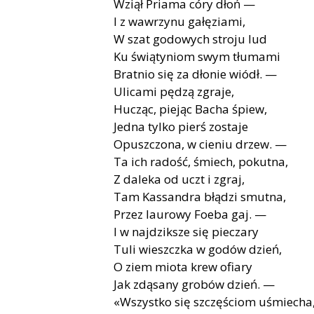
Wziął Priama córy dłoń —
I z wawrzynu gałęziami,
W szat godowych stroju lud
Ku świątyniom swym tłumami
Bratnio się za dłonie wiódł. —
Ulicami pędzą zgraje,
Hucząc, piejąc Bacha śpiew,
Jedna tylko pierś zostaje
Opuszczona, w cieniu drzew. —
Ta ich radość, śmiech, pokutna,
Z daleka od uczt i zgraj,
Tam Kassandra błądzi smutna,
Przez laurowy Foeba gaj. —
I w najdziksze się pieczary
Tuli wieszczka w godów dzień,
O ziem miota krew ofiary
Jak zdąsany grobów dzień. —
«Wszystko się szczęściom uśmiecha