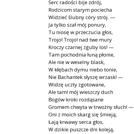
Serc radości bije zdrój,
Rodzicom starym pociecha
Widzieć ślubny córy strój. —
Ja tylko szał mój ponury,
Tu niosę w przeczucia głos,
Trojo! Trojo! nad twe mury
Kroczy czarnej zguby los! —
Tam pochodnia łuną płonie,
Ale nie w weselny blask,
W kłębach dymu niebo tonie,
Nie Bachantek słyszę wrzask! —
Widzę uczty zgotowane,
Ale tam! mój wieszczy duch
Bogów kroki rozdąsane
Gromem chwyta w trwożny słuch! —
Oni z moich skarg się śmieją,
Łają krwawy serca głos,
W dzikie puszcze dni koleją,