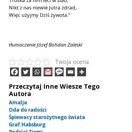
Troska za nim leci w ślad;
Nikt z nas niewié Jutra zdrad,
Więc użyjmy Dziś żywota.“
tłumaczenie Józef Bohdan Zaleski
Twoja ocena
Przeczytaj Inne Wiesze Tego
Autora
Amalja
Oda do radości
Śpiewacy starożytnego świata
Graf Habsburg
Podział Ziemi