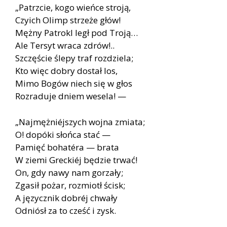
„Patrzcie, kogo wieńce stroją,
Czyich Olimp strzeże głów!
Mężny Patrokl legł pod Troją…
Ale Tersyt wraca zdrów!..
Szczęście ślepy traf rozdziela;
Kto więc dobry dostał los,
Mimo Bogów niech się w głos
Rozraduje dniem wesela! —
„Najmężniéjszych wojna zmiata;
O! dopóki słońca stać —
Pamięć bohatéra — brata
W ziemi Greckiéj będzie trwać!
On, gdy nawy nam gorzały;
Zgasił pożar, rozmiotł ścisk;
A języcznik dobréj chwały
Odniósł za to cześć i zysk.