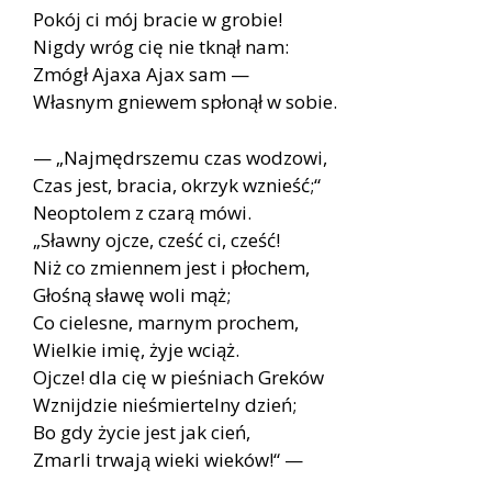
Pokój ci mój bracie w grobie!
Nigdy wróg cię nie tknął nam:
Zmógł Ajaxa Ajax sam —
Własnym gniewem spłonął w sobie.
— „Najmędrszemu czas wodzowi,
Czas jest, bracia, okrzyk wznieść;“
Neoptolem z czarą mówi.
„Sławny ojcze, cześć ci, cześć!
Niż co zmiennem jest i płochem,
Głośną sławę woli mąż;
Co cielesne, marnym prochem,
Wielkie imię, żyje wciąż.
Ojcze! dla cię w pieśniach Greków
Wznijdzie nieśmiertelny dzień;
Bo gdy życie jest jak cień,
Zmarli trwają wieki wieków!“ —