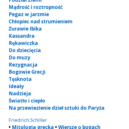
Mądrość i roztropność
Pegaz w jarzmie
Chłopiec nad strumieniem
Żurawie Ibika
Kassandra
Rękawiczka
Do dziecięcia
Do muzy
Rezygnacja
Bogowie Grecji
Tęsknota
Ideały
Nadzieja
Światło i ciepło
Na przewiezienie dzieł sztuki do Paryża
Friedrich Schiller
•
Mitologia grecka
•
Wiersze o bogach