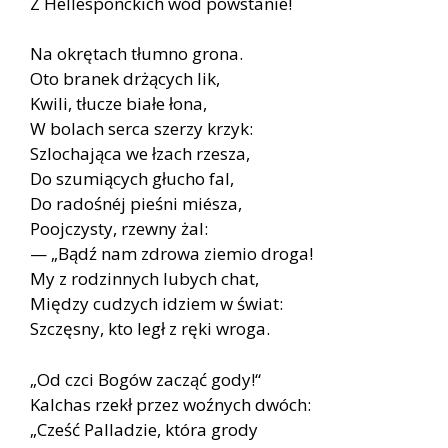
Z Hellesponckich wód powstanie!
Na okrętach tłumno grona.
Oto branek drżących lik,
Kwili, tłucze białe łona,
W bolach serca szerzy krzyk:
Szlochająca we łzach rzesza,
Do szumiących głucho fal,
Do radośnéj pieśni miésza,
Poojczysty, rzewny żal:
— „Bądź nam zdrowa ziemio droga!
My z rodzinnych lubych chat,
Między cudzych idziem w świat:
Szczęsny, kto legł z ręki wroga.
„Od czci Bogów zacząć gody!“
Kalchas rzekł przez woźnych dwóch:
„Cześć Palladzie, która grody