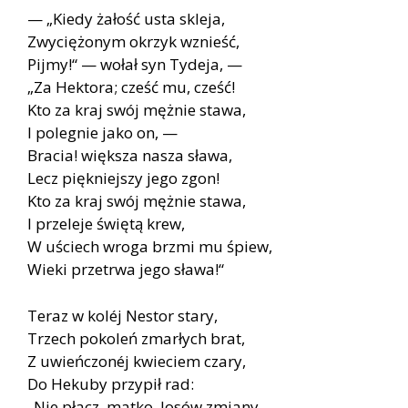
— „Kiedy żałość usta skleja,
Zwyciężonym okrzyk wznieść,
Pijmy!“ — wołał syn Tydeja, —
„Za Hektora; cześć mu, cześć!
Kto za kraj swój mężnie stawa,
I polegnie jako on, —
Bracia! większa nasza sława,
Lecz piękniejszy jego zgon!
Kto za kraj swój mężnie stawa,
I przeleje świętą krew,
W uściech wroga brzmi mu śpiew,
Wieki przetrwa jego sława!“
Teraz w koléj Nestor stary,
Trzech pokoleń zmarłych brat,
Z uwieńczonéj kwieciem czary,
Do Hekuby przypił rad:
„Nie płacz, matko, losów zmiany,