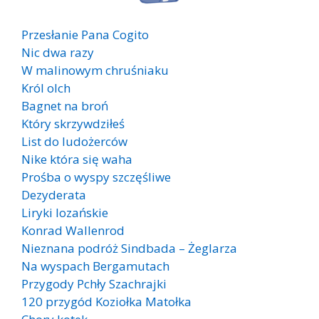
Przesłanie Pana Cogito
Nic dwa razy
W malinowym chruśniaku
Król olch
Bagnet na broń
Który skrzywdziłeś
List do ludożerców
Nike która się waha
Prośba o wyspy szczęśliwe
Dezyderata
Liryki lozańskie
Konrad Wallenrod
Nieznana podróż Sindbada – Żeglarza
Na wyspach Bergamutach
Przygody Pchły Szachrajki
120 przygód Koziołka Matołka