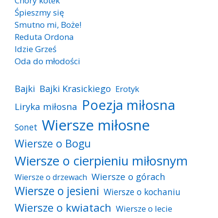
Chory kotek
Śpieszmy się
Smutno mi, Boże!
Reduta Ordona
Idzie Grześ
Oda do młodości
Bajki
Bajki Krasickiego
Erotyk
Poezja miłosna
Liryka miłosna
Wiersze miłosne
Sonet
Wiersze o Bogu
Wiersze o cierpieniu miłosnym
Wiersze o górach
Wiersze o drzewach
Wiersze o jesieni
Wiersze o kochaniu
Wiersze o kwiatach
Wiersze o lecie