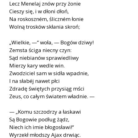
Lecz Menelaj znów przy żonie
Cieszy się, i w dłoni dłoń,
Na roskoszném, śliczném łonie
Wolną trosków skłania skroń;
„Wielkie, —“ woła, — Bogów dziwy!
Zemsta ściga niecny czyn:
Sąd niebianów sprawiedliwy
Mierzy kary wedle win.
Zwodziciel sam w sidła wpadnie,
I na słabéj nawet płci
Zdradę świętych przysiąg mści
Zeus, co całym światem władnie. —
— „Komu szczodrzy a łaskawi
Są Bogowie podług żądz,
Niech ich imie błogosławi!“
Wyrzekł młodszy Ajax drwiąc.