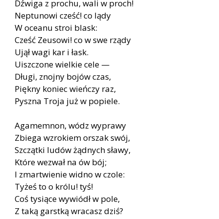
Dźwiga z prochu, wali w proch!
Neptunowi cześć! co lądy
W oceanu stroi blask:
Cześć Zeusowi! co w swe rządy
Ujął wagi kar i łask.
Uiszczone wielkie cele —
Długi, znojny bojów czas,
Piękny koniec wieńczy raz,
Pyszna Troja już w popiele.
Agamemnon, wódz wyprawy
Zbiega wzrokiem orszak swój,
Szczątki ludów żądnych sławy,
Które wezwał na ów bój;
I zmartwienie widno w czole:
Tyżeś to o królu! tyś!
Coś tysiące wywiódł w pole,
Z taką garstką wracasz dziś?