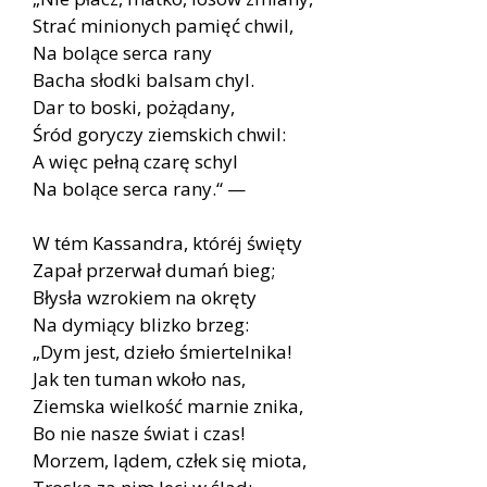
Strać minionych pamięć chwil,
Na bolące serca rany
Bacha słodki balsam chyl.
Dar to boski, pożądany,
Śród goryczy ziemskich chwil:
A więc pełną czarę schyl
Na bolące serca rany.“ —
W tém Kassandra, któréj święty
Zapał przerwał dumań bieg;
Błysła wzrokiem na okręty
Na dymiący blizko brzeg:
„Dym jest, dzieło śmiertelnika!
Jak ten tuman wkoło nas,
Ziemska wielkość marnie znika,
Bo nie nasze świat i czas!
Morzem, lądem, człek się miota,