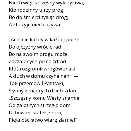
Niech więc szczęsny wykrzykiwa,
Kto rodzinny ujrzy próg:
Bo do śmierci tysiąc dróg;
A kto żyje niech używa!
„Ach! nie każdy w każdéj porze
Do ojczyzny wrócić rad;
Bo na swoim progu może
Zaczajonych pełno zdrad.
Ktoś rozgromił wrógów znaki,
A duch w domu czyha nań!“ —
Tak przemówił Pat Itaki,
Słynny z mądrych dzieł i zdań.
„Szczęsny komu Westy znamie
Od zalotnych strzegło dom,
Uchowało statek, srom; —
Piękność łatwo wiarę złamie!“