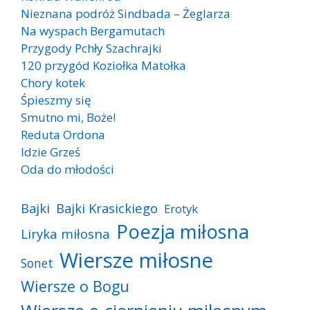
Nieznana podróż Sindbada – Żeglarza
Na wyspach Bergamutach
Przygody Pchły Szachrajki
120 przygód Koziołka Matołka
Chory kotek
Śpieszmy się
Smutno mi, Boże!
Reduta Ordona
Idzie Grześ
Oda do młodości
Bajki
Bajki Krasickiego
Erotyk
Poezja miłosna
Liryka miłosna
Wiersze miłosne
Sonet
Wiersze o Bogu