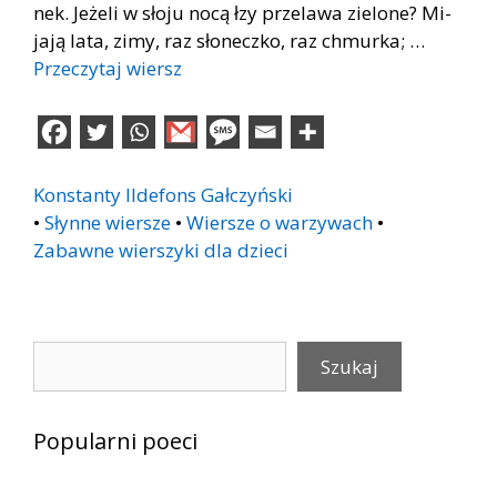
nek. Je­że­li w sło­ju nocą łzy prze­la­wa zie­lo­ne? Mi­
ja­ją lata, zimy, raz sło­necz­ko, raz chmur­ka; …
Przeczytaj wiersz
Konstanty Ildefons Gałczyński
•
Słynne wiersze
•
Wiersze o warzywach
•
Zabawne wierszyki dla dzieci
Szukaj
Szukaj
Popularni poeci