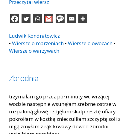
Przeczytaj wiersz
Ludwik Kondratowicz
•
Wiersze o marzeniach
•
Wiersze o owocach
•
Wiersze o warzywach
Zbrodnia
trzymałam go przez pół minuty we wrzącej
wodzie następnie wsunęłam srebrne ostrze w
rozpaloną głowę i zdjęłam skalp resztę ofiary
pokroiłam w kostkę znieczuliłam szczyptą soli z
ulgą zmyłam z rąk krwawy dowód zbrodni
uwielbiam pomidory