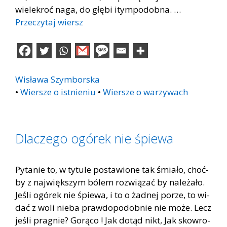
wie­le­kroć naga, do głę­bi itym­po­dob­na. …
Przeczytaj wiersz
Wisława Szymborska
•
Wiersze o istnieniu
•
Wiersze o warzywach
Dlaczego ogórek nie śpiewa
Py­ta­nie to, w ty­tu­le po­sta­wio­ne tak śmia­ło, choć­
by z naj­więk­szym bó­lem roz­wią­zać by na­le­ża­ło.
Je­śli ogó­rek nie śpie­wa, i to o żad­nej po­rze, to wi­
dać z woli nie­ba praw­do­po­dob­nie nie może. Lecz
je­śli pra­gnie? Go­rą­co ! Jak do­tąd nikt, Jak skow­ro­