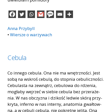
Anna Przybyll
•
Wiersze o warzywach
Cebula
Co in­ne­go ce­bu­la. Ona nie ma wnętrz­no­ści. Jest
sobą na wskroś ce­bu­lą, do stop­nia ce­bu­licz­no­ści.
Ce­bu­la­sta na ze­wnątrz, ce­bu­lo­wa do rdze­nia,
mo­gła­by wej­rzeć w sie­bie ce­bu­la bez prze­ra­że­
nia. W nas ob­czy­zna i dzi­kość le­d­wie skó­rą przy­
kry­ta, in­fer­no w nas in­ter­ny, ana­to­mia gwał­tow­
na, a w ce­bu­li ce­bu­la, nie po­kręt­ne je­li­ta. Ona