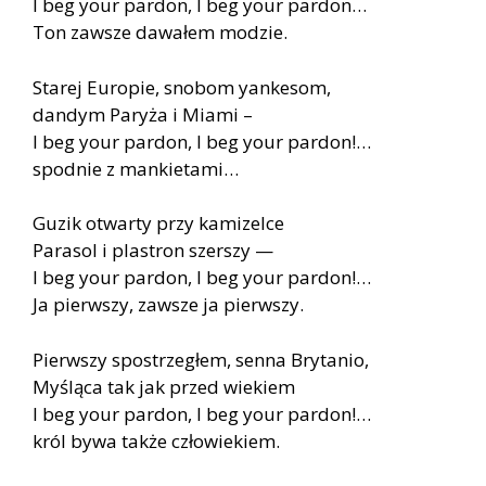
I beg your pardon, I beg your pardon…
Ton zawsze dawałem modzie.
Starej Europie, snobom yankesom,
dandym Paryża i Miami –
I beg your pardon, I beg your pardon!…
spodnie z mankietami…
Guzik otwarty przy kamizelce
Parasol i plastron szerszy —
I beg your pardon, I beg your pardon!…
Ja pierwszy, zawsze ja pierwszy.
Pierwszy spostrzegłem, senna Brytanio,
Myśląca tak jak przed wiekiem
I beg your pardon, I beg your pardon!…
król bywa także człowiekiem.