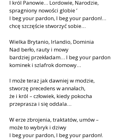
I król Panowie… Lordowie, Narodzie,
spragniony nowości globie ’
I beg your pardon, I beg your pardon!…
chcę szczęście stworzyć sobie…
Wielka Brytanio, Irlandio, Dominia
Nad berło, rauty i mowy
bardziej przekładam… I beg your pardon
kominek i szlafrok domowy…
I może teraz jak dawniej w modzie,
stworzę precedens w annałach,
że i król – człowiek, kiedy pokocha
przeprasza i się oddala…
W erze zbrojenia, traktatów, umów –
może to wybryk i dziwy
I beg your pardon, I beg your pardon!.