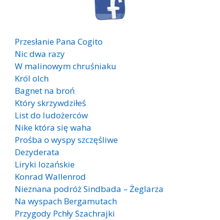
Przesłanie Pana Cogito
Nic dwa razy
W malinowym chruśniaku
Król olch
Bagnet na broń
Który skrzywdziłeś
List do ludożerców
Nike która się waha
Prośba o wyspy szczęśliwe
Dezyderata
Liryki lozańskie
Konrad Wallenrod
Nieznana podróż Sindbada – Żeglarza
Na wyspach Bergamutach
Przygody Pchły Szachrajki