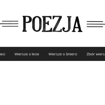
ieci
Wiersze o lecie
Wiersze o śmierci
Zbiór wier