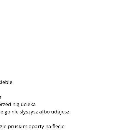
siebie
h
 przed nią ucieka
le go nie słyszysz albo udajesz
zie pruskim oparty na flecie