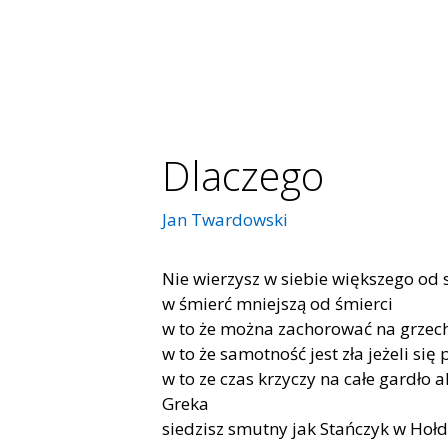
Dlaczego
Jan Twardowski
Nie wierzysz w siebie większego od 
w śmierć mniejszą od śmierci
w to że można zachorować na grzec
w to że samotność jest zła jeżeli się
w to ze czas krzyczy na całe gardło a
Greka
siedzisz smutny jak Stańczyk w Hołd