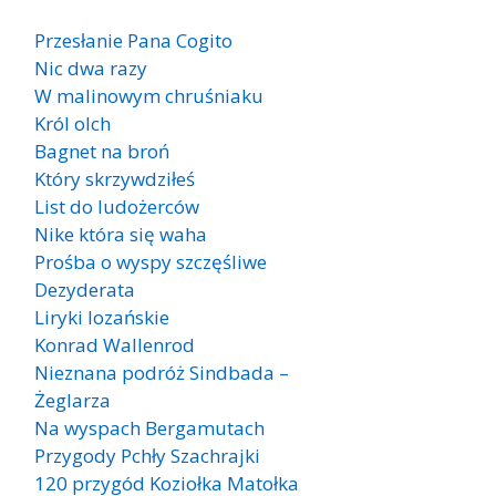
Przesłanie Pana Cogito
Nic dwa razy
W malinowym chruśniaku
Król olch
Bagnet na broń
Który skrzywdziłeś
List do ludożerców
Nike która się waha
Prośba o wyspy szczęśliwe
Dezyderata
Liryki lozańskie
Konrad Wallenrod
Nieznana podróż Sindbada –
Żeglarza
Na wyspach Bergamutach
Przygody Pchły Szachrajki
120 przygód Koziołka Matołka