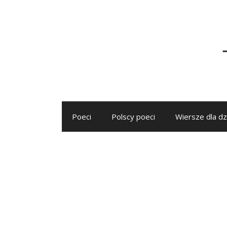
Przejdź
do
treści
Poeci
Polscy poeci
Wiersze dla dz