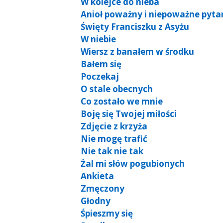
W kolejce do nieba
Anioł poważny i niepoważne pyta
Święty Franciszku z Asyżu
W niebie
Wiersz z banałem w środku
Bałem się
Poczekaj
O stale obecnych
Co zostało we mnie
Boję się Twojej miłości
Zdjęcie z krzyża
Nie mogę trafić
Nie tak nie tak
Żal mi słów pogubionych
Ankieta
Zmęczony
Głodny
Śpieszmy się