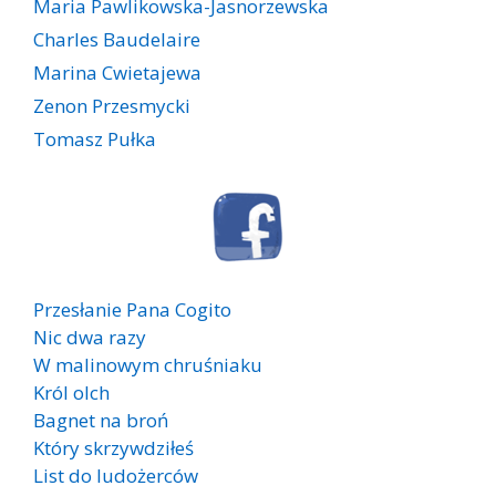
Maria Pawlikowska-Jasnorzewska
Charles Baudelaire
Marina Cwietajewa
Zenon Przesmycki
Tomasz Pułka
Przesłanie Pana Cogito
Nic dwa razy
W malinowym chruśniaku
Król olch
Bagnet na broń
Który skrzywdziłeś
List do ludożerców