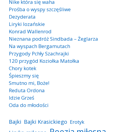
Nike która się waha
Prośba o wyspy szczęśliwe
Dezyderata
Liryki lozańskie
Konrad Wallenrod
Nieznana podróż Sindbada – Żeglarza
Na wyspach Bergamutach
Przygody Pchły Szachrajki
120 przygód Koziołka Matołka
Chory kotek
Śpieszmy się
Smutno mi, Boże!
Reduta Ordona
Idzie Grześ
Oda do młodości
Bajki
Bajki Krasickiego
Erotyk
Poezja miłosna