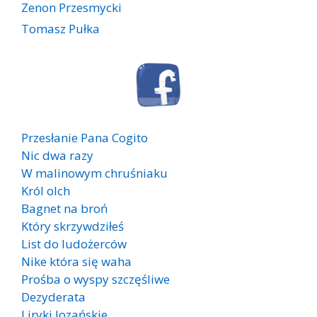
Zenon Przesmycki
Tomasz Pułka
Przesłanie Pana Cogito
Nic dwa razy
W malinowym chruśniaku
Król olch
Bagnet na broń
Który skrzywdziłeś
List do ludożerców
Nike która się waha
Prośba o wyspy szczęśliwe
Dezyderata
Liryki lozańskie