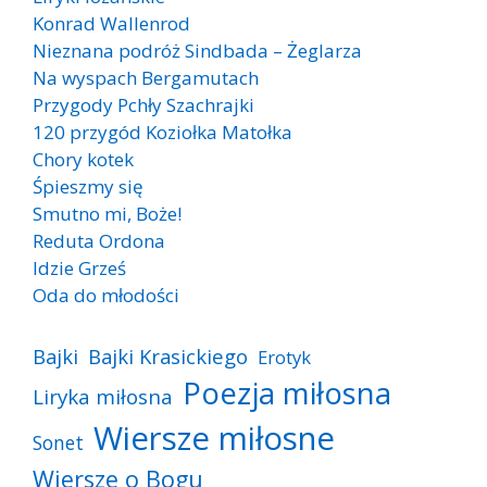
Konrad Wallenrod
Nieznana podróż Sindbada – Żeglarza
Na wyspach Bergamutach
Przygody Pchły Szachrajki
120 przygód Koziołka Matołka
Chory kotek
Śpieszmy się
Smutno mi, Boże!
Reduta Ordona
Idzie Grześ
Oda do młodości
Bajki
Bajki Krasickiego
Erotyk
Poezja miłosna
Liryka miłosna
Wiersze miłosne
Sonet
Wiersze o Bogu