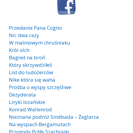
Przesłanie Pana Cogito
Nic dwa razy
W malinowym chruśniaku
Król olch
Bagnet na broń
Który skrzywdziłeś
List do ludożerców
Nike która się waha
Prośba o wyspy szczęśliwe
Dezyderata
Liryki lozańskie
Konrad Wallenrod
Nieznana podróż Sindbada – Żeglarza
Na wyspach Bergamutach
Przygody Pchły Szachrajki