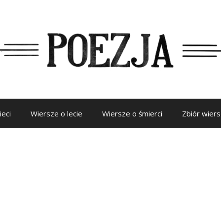
ieci
Wiersze o lecie
Wiersze o śmierci
Zbiór wier