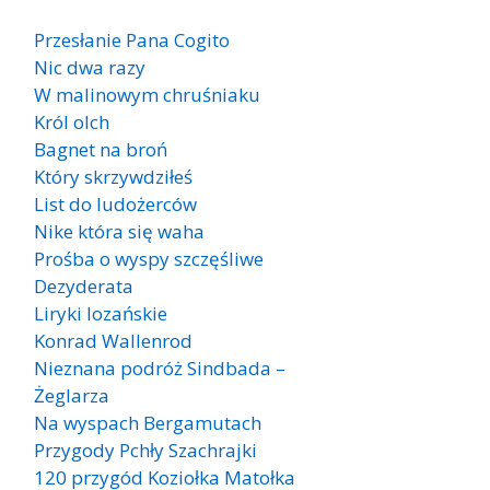
Przesłanie Pana Cogito
Nic dwa razy
W malinowym chruśniaku
Król olch
Bagnet na broń
Który skrzywdziłeś
List do ludożerców
Nike która się waha
Prośba o wyspy szczęśliwe
Dezyderata
Liryki lozańskie
Konrad Wallenrod
Nieznana podróż Sindbada –
Żeglarza
Na wyspach Bergamutach
Przygody Pchły Szachrajki
120 przygód Koziołka Matołka