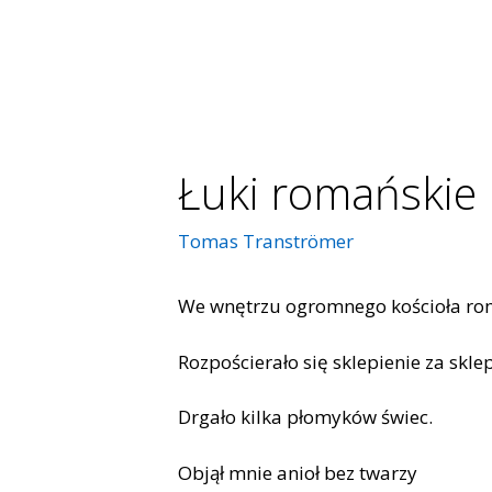
Łuki romańskie
Tomas Tranströmer
We wnętrzu ogromnego kościoła roma
Rozpościerało się sklepienie za skl
Drgało kilka płomyków świec.
Objął mnie anioł bez twarzy