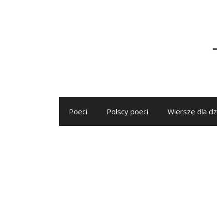
Przejdź
do
treści
Poeci
Polscy poeci
Wiersze dla dz