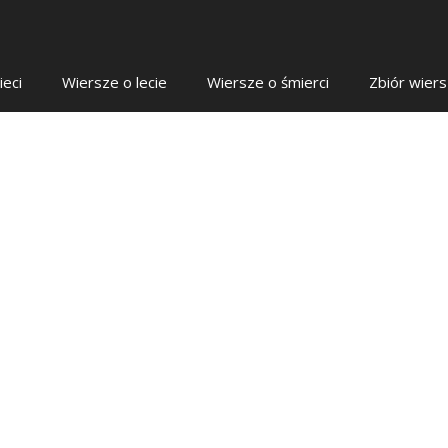
ieci
Wiersze o lecie
Wiersze o śmierci
Zbiór wier