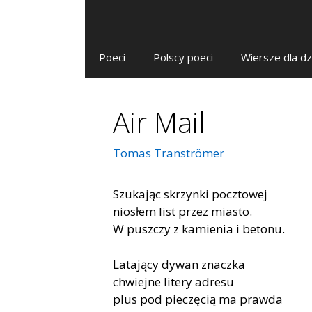
Poeci
Polscy poeci
Wiersze dla dz
Air Mail
Tomas Tranströmer
Szukając skrzynki pocztowej
niosłem list przez miasto.
W puszczy z kamienia i betonu.
Latający dywan znaczka
chwiejne litery adresu
plus pod pieczęcią ma prawda