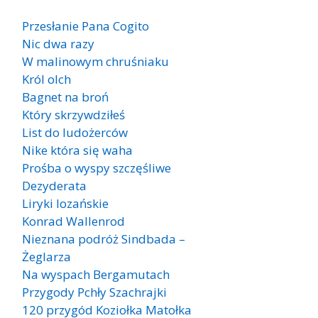
Przesłanie Pana Cogito
Nic dwa razy
W malinowym chruśniaku
Król olch
Bagnet na broń
Który skrzywdziłeś
List do ludożerców
Nike która się waha
Prośba o wyspy szczęśliwe
Dezyderata
Liryki lozańskie
Konrad Wallenrod
Nieznana podróż Sindbada –
Żeglarza
Na wyspach Bergamutach
Przygody Pchły Szachrajki
120 przygód Koziołka Matołka