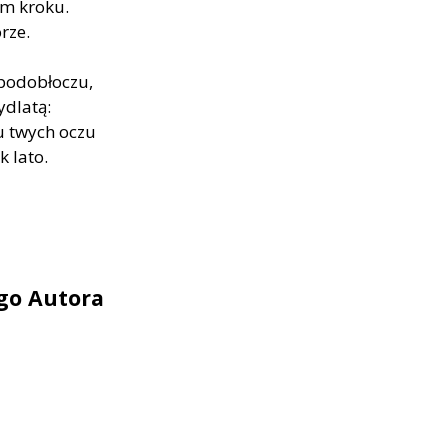
ym kroku.
rze.
 podobłoczu,
ydlatą:
u twych oczu
k lato.
ego Autora