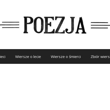
ieci
Wiersze o lecie
Wiersze o śmierci
Zbiór wier