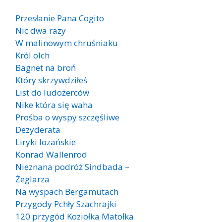
Przesłanie Pana Cogito
Nic dwa razy
W malinowym chruśniaku
Król olch
Bagnet na broń
Który skrzywdziłeś
List do ludożerców
Nike która się waha
Prośba o wyspy szczęśliwe
Dezyderata
Liryki lozańskie
Konrad Wallenrod
Nieznana podróż Sindbada –
Żeglarza
Na wyspach Bergamutach
Przygody Pchły Szachrajki
120 przygód Koziołka Matołka