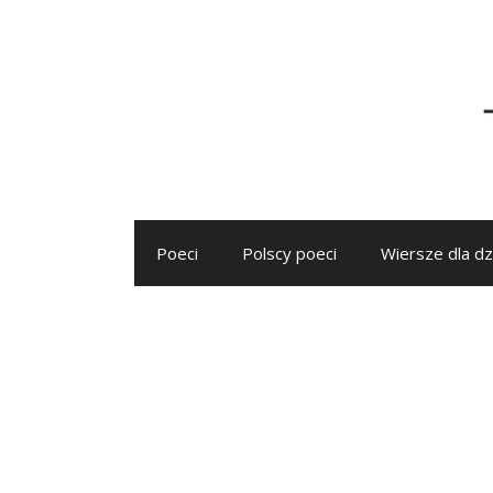
Przejdź
do
treści
Poeci
Polscy poeci
Wiersze dla dz