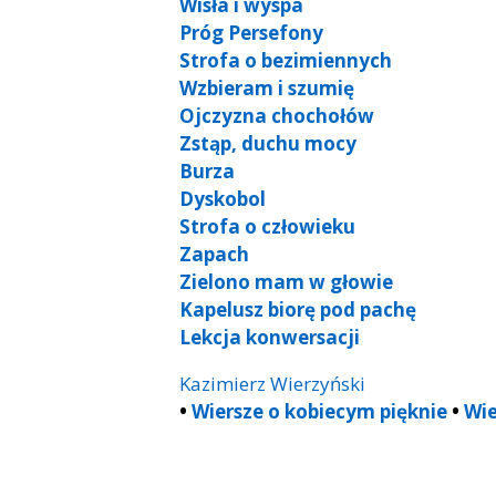
Wisła i wyspa
Próg Persefony
Strofa o bezimiennych
Wzbieram i szumię
Ojczyzna chochołów
Zstąp, duchu mocy
Burza
Dyskobol
Strofa o człowieku
Zapach
Zielono mam w głowie
Kapelusz biorę pod pachę
Lekcja konwersacji
Kazimierz Wierzyński
•
Wiersze o kobiecym pięknie
•
Wie