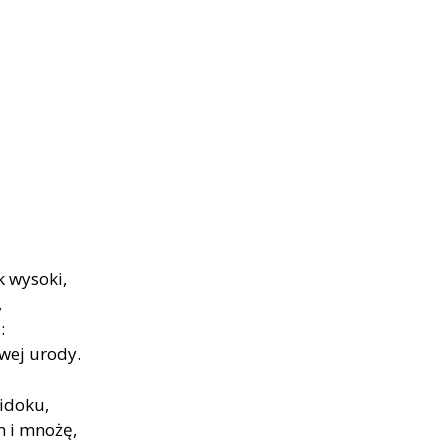
k wysoki,
,
:
wej urody.
widoku,
 i mnożę,