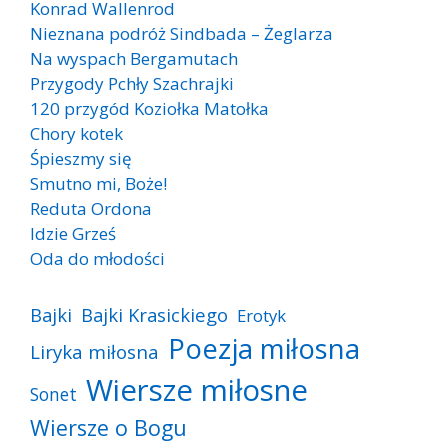
Konrad Wallenrod
Nieznana podróż Sindbada – Żeglarza
Na wyspach Bergamutach
Przygody Pchły Szachrajki
120 przygód Koziołka Matołka
Chory kotek
Śpieszmy się
Smutno mi, Boże!
Reduta Ordona
Idzie Grześ
Oda do młodości
Bajki
Bajki Krasickiego
Erotyk
Poezja miłosna
Liryka miłosna
Wiersze miłosne
Sonet
Wiersze o Bogu