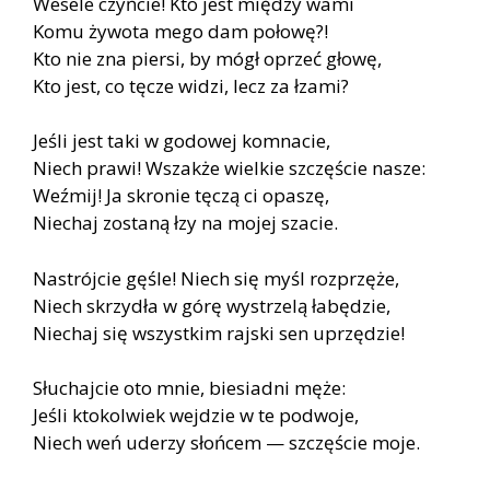
Wesele czyńcie! Kto jest między wami
Komu żywota mego dam połowę?!
Kto nie zna piersi, by mógł oprzeć głowę,
Kto jest, co tęcze widzi, lecz za łzami?
Jeśli jest taki w godowej komnacie,
Niech prawi! Wszakże wielkie szczęście nasze:
Weźmij! Ja skronie tęczą ci opaszę,
Niechaj zostaną łzy na mojej szacie.
Nastrójcie gęśle! Niech się myśl rozprzęże,
Niech skrzydła w górę wystrzelą łabędzie,
Niechaj się wszystkim rajski sen uprzędzie!
Słuchajcie oto mnie, biesiadni męże:
Jeśli ktokolwiek wejdzie w te podwoje,
Niech weń uderzy słońcem — szczęście moje.