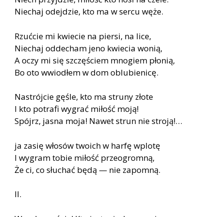
Niechaj odejdzie, kto ma w sercu węże.
Rzućcie mi kwiecie na piersi, na lice,
Niechaj oddecham jeno kwiecia wonią,
A oczy mi się szczęściem mnogiem płonią,
Bo oto wwiodłem w dom oblubienicę.
Nastrójcie gęśle, kto ma struny złote
I kto potrafi wygrać miłość moją!
Spójrz, jasna moja! Nawet strun nie stroją!…
ja zasię włosów twoich w harfę wplotę
I wygram tobie miłość przeogromną,
Że ci, co słuchać będą — nie zapomną.
II.