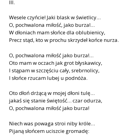
III.
Wesele czyńcie! Jaki blask w świetlicy…
O, pochwalona miłość, jako burza!…
W dłoniach mam słońce dla oblubienicy,
Precz stąd, kto w prochu skrzydeł końce nurza.
O, pochwalona miłość jako burza!…
Oto mam w oczach jak grot błyskawicy,
I stąpam w szczęściu cały, srebrnolicy,
I słońce rzucam lubej u podnóża.
Oto dłoń drżącą w mojej dłoni tulę…
jakaś się stanie świętość… czar odurza,
O, pochwalona miłość jako burza!
Niech was powaga stroi niby króle…
Pijaną słońcem uciszcie gromadę: