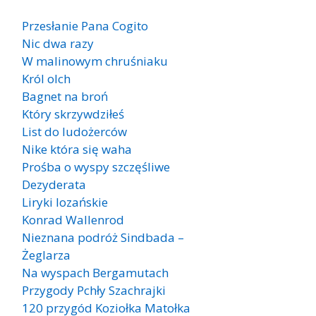
Przesłanie Pana Cogito
Nic dwa razy
W malinowym chruśniaku
Król olch
Bagnet na broń
Który skrzywdziłeś
List do ludożerców
Nike która się waha
Prośba o wyspy szczęśliwe
Dezyderata
Liryki lozańskie
Konrad Wallenrod
Nieznana podróż Sindbada –
Żeglarza
Na wyspach Bergamutach
Przygody Pchły Szachrajki
120 przygód Koziołka Matołka