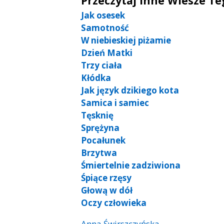
Przeczytaj Inne Wiesze T
Jak osesek
Samotność
W niebieskiej piżamie
Dzień Matki
Trzy ciała
Kłódka
Jak język dzikiego kota
Samica i samiec
Tęsknię
Sprężyna
Pocałunek
Brzytwa
Śmiertelnie zadziwiona
Śpiące rzęsy
Głową w dół
Oczy człowieka
Anna Świrszczyńska