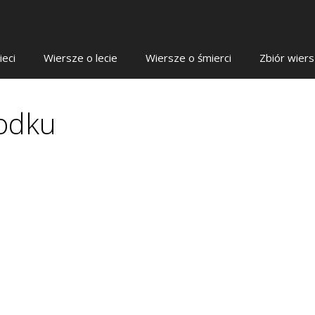
ieci
Wiersze o lecie
Wiersze o śmierci
Zbiór wier
odku