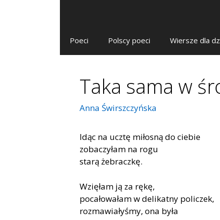
Poeci
Polscy poeci
Wiersze dla dz
Taka sama w śr
Anna Świrszczyńska
Idąc na ucztę miłosną do ciebie
zobaczyłam na rogu
starą żebraczkę.
Wzięłam ją za rękę,
pocałowałam w delikatny policzek,
rozmawiałyśmy, ona była