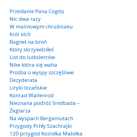
Przesłanie Pana Cogito
Nic dwa razy
W malinowym chruśniaku
Król olch
Bagnet na broń
Który skrzywdziłeś
List do ludożerców
Nike która się waha
Prośba o wyspy szczęśliwe
Dezyderata
Liryki lozańskie
Konrad Wallenrod
Nieznana podróż Sindbada –
Żeglarza
Na wyspach Bergamutach
Przygody Pchły Szachrajki
120 przygód Koziołka Matołka