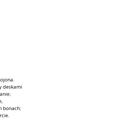
kojona.
y deskami
anie;
e,
h bonach;
rcie.