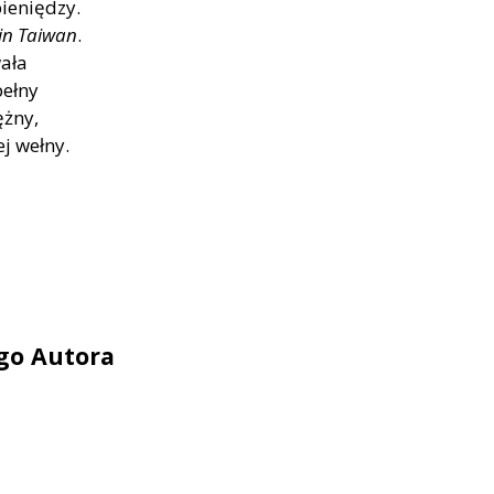
pieniędzy.
in Taiwan
.
wała
pełny
ężny,
j wełny.
ego Autora