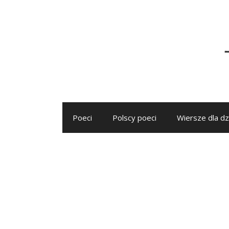
Przejdź
do
treści
Poeci
Polscy poeci
Wiersze dla dz