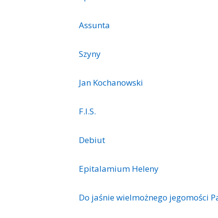
Assunta
Szyny
Jan Kochanowski
F.I.S.
Debiut
Epitalamium Heleny
Do jaśnie wielmożnego jegomości 