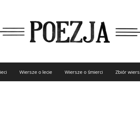
ieci
Wiersze o lecie
Wiersze o śmierci
Zbiór wier