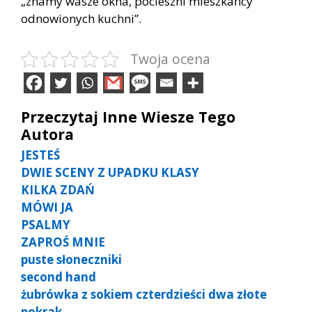
„znamy wasze okna, pocieszni mieszkańcy
odnowionych kuchni”.
Twoja ocena
Przeczytaj Inne Wiesze Tego
Autora
JESTEŚ
DWIE SCENY Z UPADKU KLASY
KILKA ZDAŃ
MÓWI JA
PSALMY
ZAPROŚ MNIE
puste słoneczniki
second hand
żubrówka z sokiem czterdzieści dwa złote
pokrak