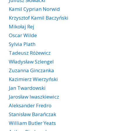
Juliusz Słowacki
Kamil Cyprian Norwid
Krzysztof Kamil Baczyński
Mikołaj Rej
Oscar Wilde
Sylvia Plath
Tadeusz Różewicz
Władysław Szlengel
Zuzanna Ginczanka
Kazimierz Wierzyński
Jan Twardowski
Jarosław Iwaszkiewicz
Aleksander Fredro
Stanisław Barańczak
William Butler Yeats