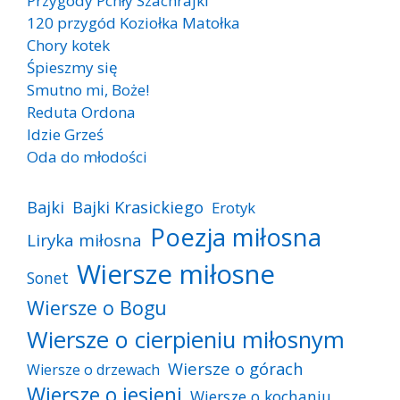
Przygody Pchły Szachrajki
120 przygód Koziołka Matołka
Chory kotek
Śpieszmy się
Smutno mi, Boże!
Reduta Ordona
Idzie Grześ
Oda do młodości
Bajki
Bajki Krasickiego
Erotyk
Poezja miłosna
Liryka miłosna
Wiersze miłosne
Sonet
Wiersze o Bogu
Wiersze o cierpieniu miłosnym
Wiersze o górach
Wiersze o drzewach
Wiersze o jesieni
Wiersze o kochaniu