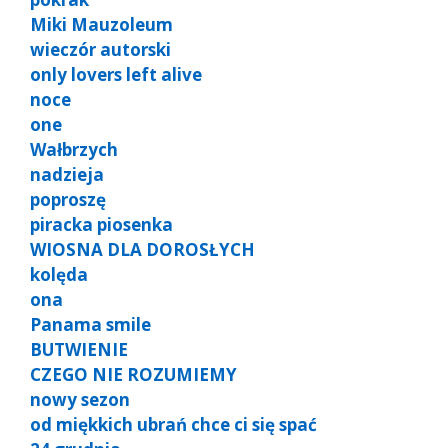
Miki Mauzoleum
wieczór autorski
only lovers left alive
noce
one
Wałbrzych
nadzieja
poproszę
piracka piosenka
WIOSNA DLA DOROSŁYCH
kolęda
ona
Panama smile
BUTWIENIE
CZEGO NIE ROZUMIEMY
nowy sezon
od miękkich ubrań chce ci się spać