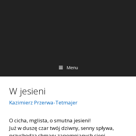
Menu
W jesieni
Kazimierz Przerwa-Tetmajer
O cicha, mglista, o smutna jesieni!
Już w duszę czar twój dziwny, senny spływa,
przychodzą chmary zapomnianych cieni,