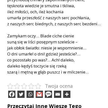
tęsknota wiedzie je smutna i tkliwa,
ileż miłości, och, ileż kochania
umarła przeszłość z naszych serc pochłania,
z naszych serc biednych, z naszych serc bezdeni…
Zamykam oczy… Blade ciche cienie
suną się w liści posępnym szeleście –
jak obłok światło: niesie je wspomnienie…
O dni umarłe! o dni! gdzież jesteście?…
co pozostało po was?… Ach! daleko,
daleko kędyś toczycie się rzeką
szarą i mętną w głąb puszcz i w milczenie…
Twoja ocena
Przeczytaj Inne Wiesze Tego