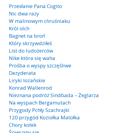
Przesłanie Pana Cogito
Nic dwa razy
W malinowym chruśniaku
Król olch
Bagnet na broń
Który skrzywdziłeś
List do ludożerców
Nike która się waha
Prośba o wyspy szczęśliwe
Dezyderata
Liryki lozańskie
Konrad Wallenrod
Nieznana podróż Sindbada – Żeglarza
Na wyspach Bergamutach
Przygody Pchły Szachrajki
120 przygód Koziołka Matołka
Chory kotek
Śpieszmy się