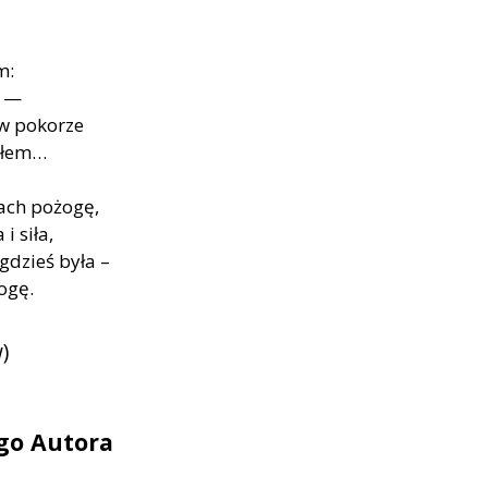
m:
, —
w po­ko­rze
o­łem…
ach po­żo­gę,
i siła,
gdzieś była –
o­gę.
)
ego Autora