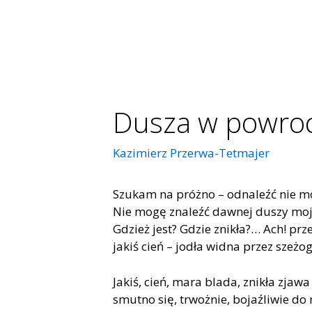
Dusza w powroc
Kazimierz Przerwa-Tetmajer
Szu­kam na próż­no – od­na­leźć nie 
Nie mogę zna­leźć daw­nej du­szy mo­
Gdzież jest? Gdzie zni­kła?… Ach! pr
ja­kiś cień – jo­dła wid­na przez sze­żo­
Ja­kiś, cień, mara bla­da, zni­kła zja­wa
smut­no się, trwoż­nie, bo­jaź­li­wie d