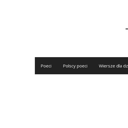
Przejdź
do
treści
Poeci
Polscy poeci
Wiersze dla dz