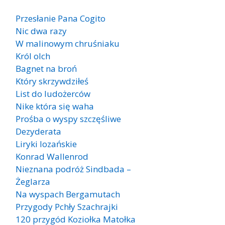
Przesłanie Pana Cogito
Nic dwa razy
W malinowym chruśniaku
Król olch
Bagnet na broń
Który skrzywdziłeś
List do ludożerców
Nike która się waha
Prośba o wyspy szczęśliwe
Dezyderata
Liryki lozańskie
Konrad Wallenrod
Nieznana podróż Sindbada –
Żeglarza
Na wyspach Bergamutach
Przygody Pchły Szachrajki
120 przygód Koziołka Matołka