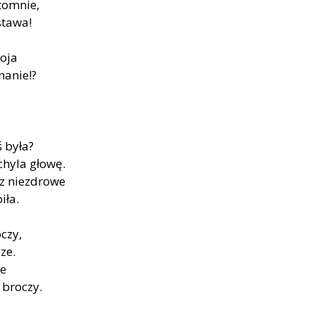
tom­nie,
sta­wa!
Moja
na­nie!?
ś była?
hy­la gło­wę.
 nie­zdro­we
­ła.
oczy,
dze.
ze
 bro­czy.