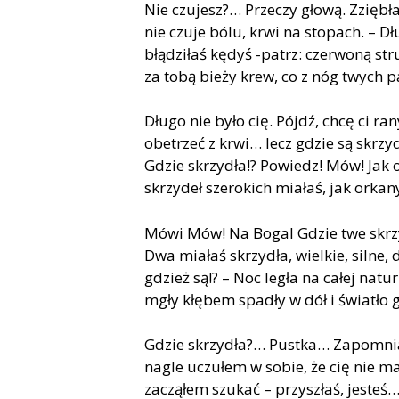
Nie czu­jesz?… Prze­czy gło­wą. Zzię­bła
nie czu­je bólu, krwi na sto­pach. – Dł
błą­dzi­łaś kę­dyś -patrz: czer­wo­ną str
za tobą bie­ży krew, co z nóg twych 
Dłu­go nie było cię. Pójdź, chcę ci ran
obe­trzeć z krwi… lecz gdzie są skrzy­
Gdzie skrzy­dła!? Po­wiedz! Mów! Jak 
skrzy­deł sze­ro­kich mia­łaś, jak or­ka­n
Mówi Mów! Na Bo­gal Gdzie twe skrzy
Dwa mia­łaś skrzy­dła, wiel­kie, sil­ne,
gdzież są!? – Noc le­gła na ca­łej na­tu­r
mgły kłę­bem spa­dły w dół i świa­tło g
Gdzie skrzy­dła?… Pust­ka… Za­po­mnia
na­gle uczu­łem w so­bie, że cię nie ma
za­czą­łem szu­kać – przy­szłaś, je­ste