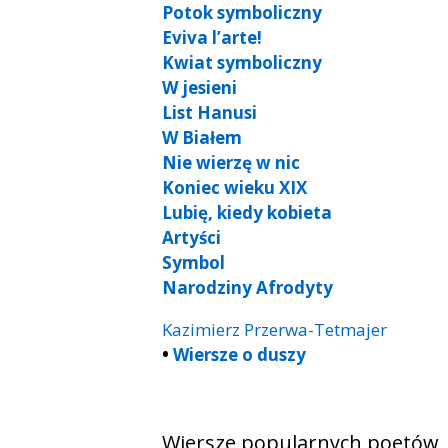
Potok symboliczny
Eviva l’arte!
Kwiat symboliczny
W jesieni
List Hanusi
W Białem
Nie wierzę w nic
Koniec wieku XIX
Lubię, kiedy kobieta
Artyści
Symbol
Narodziny Afrodyty
Kazimierz Przerwa-Tetmajer
•
Wiersze o duszy
Wiersze popularnych poetów