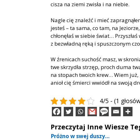
ci­sza na zie­mi zwi­sła i na nie­bie.
Na­gle cię zna­leźć i mieć za­pra­gną­łe
je­steś – ta sama, co tam, na Je­zio­rze
chło­nę­łaś w sie­bie świat… Przy­szłaś 
z bez­wład­ną ręką i spusz­czo­nym cz
W źre­ni­cach su­chość masz, w skro­ni
twe skrzy­dła strzęp, proch duma twa 
na sto­pach two­ich krew… Wiem już, 
anioł cię śmier­ci wwiódł na swo­ją dr
4/5 - (1 głosów
Przeczytaj Inne Wiesze T
Próżno w swej duszy…