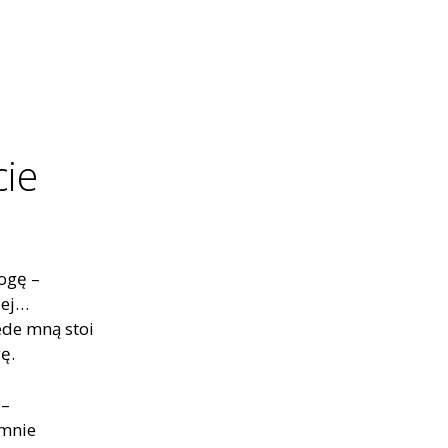
ie
mogę –
jej…
zede mną stoi
gę.
 –
o mnie