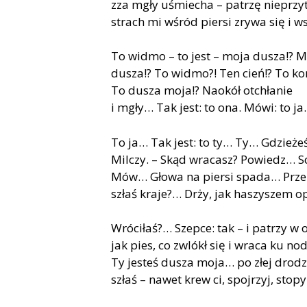
zza mgły uśmie­cha – pa­trzę nie­przy­
strach mi wśród pier­si zry­wa się i w
To wid­mo – to jest – moja du­sza!? 
du­sza!? To wid­mo?! Ten cień!? To ko­
To du­sza moja!? Na­okół ot­chła­nie
i mgły… Tak jest: to ona. Mówi: to ja.
To ja… Tak jest: to ty… Ty… Gdzie­że
Mil­czy. – Skąd wra­casz? Po­wiedz… Sc
Mów… Gło­wa na pier­si spa­da… Przez
szłaś kra­je?… Drży, jak ha­szy­szem opi
Wró­ci­łaś?… Szep­ce: tak – i pa­trzy w 
jak pies, co zwlókł się i wra­ca ku no­
Ty je­steś du­sza moja… po złej dro­d
szłaś – na­wet krew ci, spoj­rzyj, sto­py