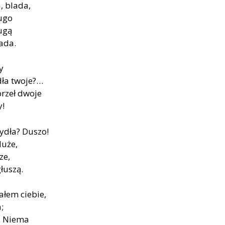
, bla­da,
u­go
u­gą
pada.
y
dła two­je?…
orzeł dwo­je
y!
­dła? Du­szo!
 duże,
ze,
łu­szą.
­łem cie­bie,
;
ś… Nie­ma