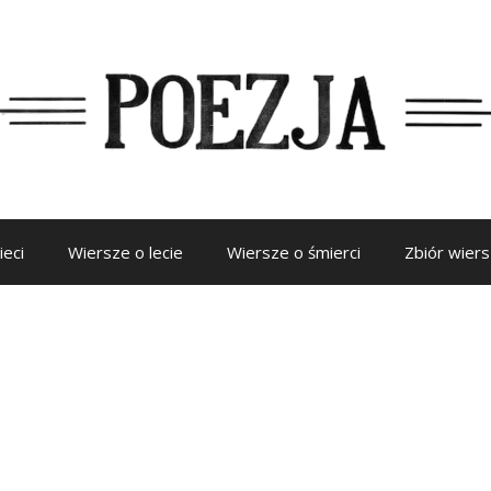
ieci
Wiersze o lecie
Wiersze o śmierci
Zbiór wier