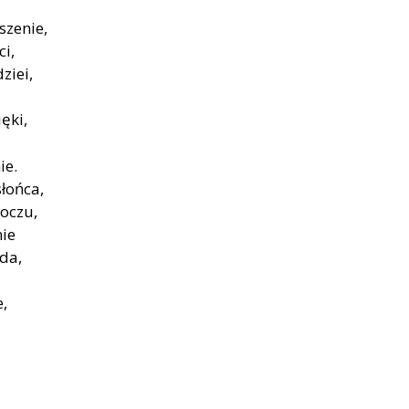
szenie,
ci,
ziei,
,
ęki,
ie.
słońca,
oczu,
nie
ada,
,