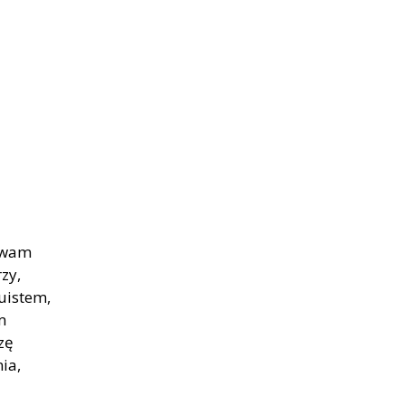
zuwam
zy,
uistem,
m
zę
nia,