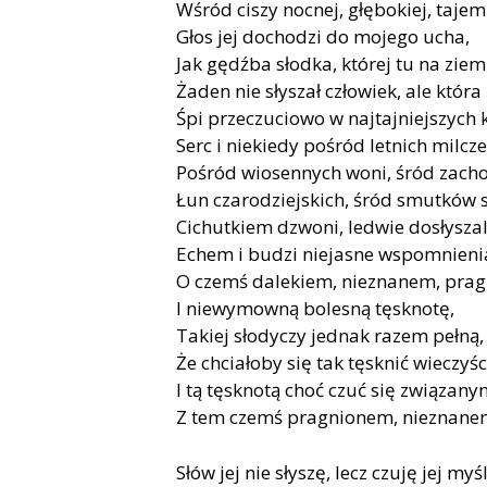
Wśród ciszy nocnej, głębokiej, tajem
Głos jej dochodzi do mojego ucha,
Jak gędźba słodka, której tu na ziem
Żaden nie słyszał człowiek, ale która
Śpi przeczuciowo w najtajniejszych 
Serc i niekiedy pośród letnich milcze
Pośród wiosennych woni, śród zach
Łun czarodziejskich, śród smutków 
Cichutkiem dzwoni, ledwie dosłysz
Echem i budzi niejasne wspomnieni
O czemś dalekiem, nieznanem, pra
I niewymowną bolesną tęsknotę,
Takiej słodyczy jednak razem pełną,
Że chciałoby się tak tęsknić wieczyśc
I tą tęsknotą choć czuć się związan
Z tem czemś pragnionem, nieznane
Słów jej nie słyszę, lecz czuję jej myśl