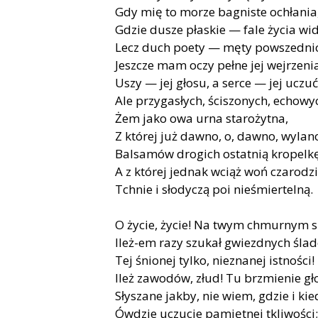
Gdy mię to morze bagniste ochłania
Gdzie dusze płaskie — fale życia wid
Lecz duch poety — męty powszednio
Jeszcze mam oczy pełne jej wejrzeni
Uszy — jej głosu, a serce — jej uczuć
Ale przygasłych, ściszonych, echowy
Żem jako owa urna starożytna,
Z której już dawno, o, dawno, wylan
Balsamów drogich ostatnią kropelkę
A z której jednak wciąż woń czarodz
Tchnie i słodyczą poi nieśmiertelną.
O życie, życie! Na twym chmurnym s
Ileż-em razy szukał gwiezdnych śla
Tej śnionej tylko, nieznanej istności!
Ileż zawodów, złud! Tu brzmienie gł
Słyszane jakby, nie wiem, gdzie i kie
Ówdzie uczucie pamiętnej tkliwości;