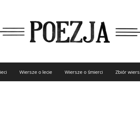
ieci
Wiersze o lecie
Wiersze o śmierci
Zbiór wier