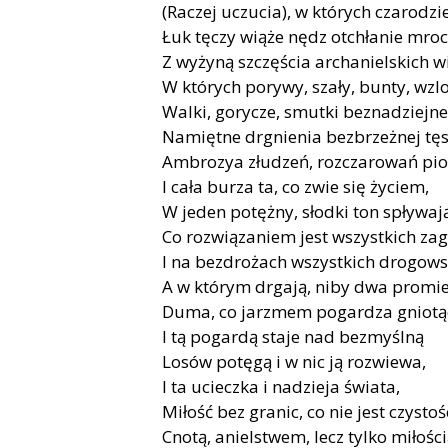
(Raczej uczucia), w których czarodzie
Łuk tęczy wiąże nędz otchłanie mro
Z wyżyną szczęścia archanielskich wi
W których porywy, szały, bunty, wzlo
Walki, gorycze, smutki beznadziejne
Namiętne drgnienia bezbrzeżnej tęs
Ambrozya złudzeń, rozczarowań pio
I cała burza ta, co zwie się życiem,
W jeden potężny, słodki ton spływaj
Co rozwiązaniem jest wszystkich za
I na bezdrożach wszystkich drogow
A w którym drgają, niby dwa promie
Duma, co jarzmem pogardza gniot
I tą pogardą staje nad bezmyślną
Losów potęgą i w nic ją rozwiewa,
I ta ucieczka i nadzieja świata,
Miłość bez granic, co nie jest czystoś
Cnotą, anielstwem, lecz tylko miłości