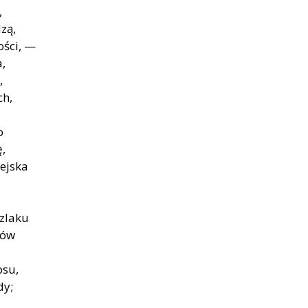
,
zą,
ści, —
a,
,
ch,
o
,
iejska
zlaku
dów
osu,
dy;