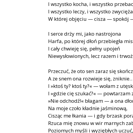
I wszystko kocha, i wszystko przebac
I wszystko leczy, i wszystko zwycięża
W której objęciu — cisza — spokój 
I serce drży mi, jako nastrojona
Harfa, po której dłoń przebiegła mis
I cały chwieję się, pełny upojeń
Niewysłowionych, lecz razem i trwo
Przeczuć, że oto sen zaraz się skończ
A ze snem ona rozwieje się, zniknie
I »ktoś ty? ktoś ty?« — wołam z utęs
I »gdzie cię szukać?« — powtarzam 
»Nie odchodź!« błagam — a ona dło
Na moje czoło kładnie jaśminową,
Cisząc me łkania — i gdy brzask po
Rzuca mię znowu w wir marnych za
Poziomych myśli i wyziębłych uczuć