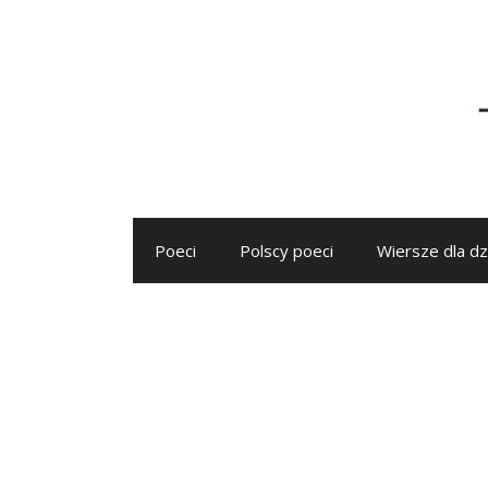
Przejdź
do
treści
Poeci
Polscy poeci
Wiersze dla dz