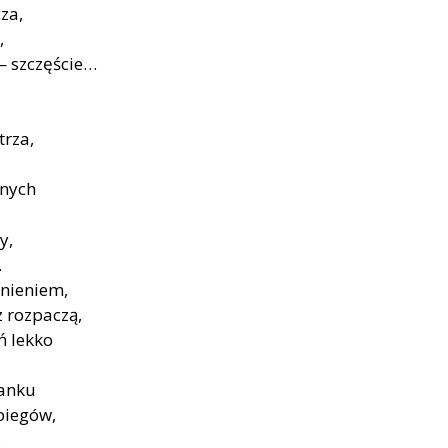
za,
,
— szczęście…
trza,
żnych
y,
…
knieniem,
z rozpaczą,
ń lekko
ranku
biegów,
,