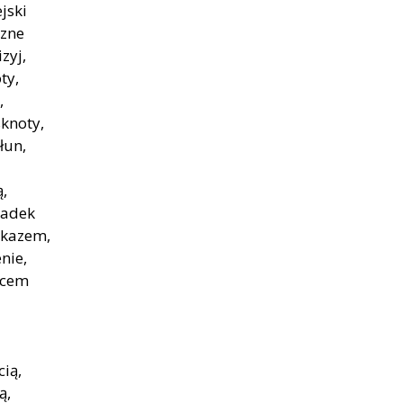
jski
czne
zyj,
ty,
,
knoty,
łun,
ą,
gadek
skazem,
nie,
ącem
cią,
ą,