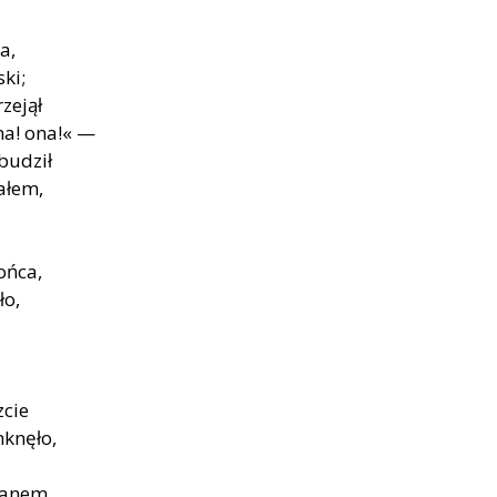
a,
ski;
zejął
a! ona!« —
budził
ałem,
ońca,
ło,
zcie
mknęło,
fianem