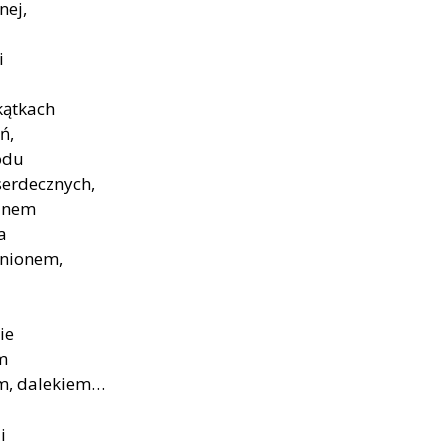
nej,
i
kątkach
ń,
odu
serdecznych,
alnem
a
gnionem,
ie
ym
m, dalekiem…
i