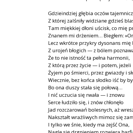
Gdzieindziej głębia oczów tajemnicz
Z której zalśniły widziane gdzieś bla
Tam miękkiej dłoni uścisk, co mię pr
Znanem mi drżeniem… Biegłem: »On
Lecz wkrótce przykry dysonans mię 
Z urojeń błogich — z bólem poznaw
Że to nie istność ta pełna harmonii,
Z którą przez życie — i potem, jeżeli
Żyjem po śmierci, przez gwiazdy i sł
Wiecznie, bez końca słodko iść by by
Bo ona duszy stała się połową…
I nić uczucia się rwała — i znowu
Serce łudziło się, i znów chłonęło
Jad rozczarowań bolesnych, aż wres
Nakształt wrażliwych mimoz się za
I tylko we śnie, kiedy ma zejść Ona,
Nagle się drgnieniem rozwiera har