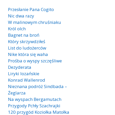
Przesłanie Pana Cogito
Nic dwa razy
W malinowym chruśniaku
Król olch
Bagnet na broń
Który skrzywdziłeś
List do ludożerców
Nike która się waha
Prośba o wyspy szczęśliwe
Dezyderata
Liryki lozańskie
Konrad Wallenrod
Nieznana podróż Sindbada –
Żeglarza
Na wyspach Bergamutach
Przygody Pchły Szachrajki
120 przygód Koziołka Matołka