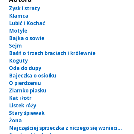
Zysk i straty
Kłamca
Lubić i Kochać
Motyle
Bajka o sowie
Sejm
Baśń o trzech braciach i królewnie
Koguty
Oda do dupy
Bajeczka o osiołku
O pierdzeniu
Ziarnko piasku
Kat i łotr
Listek róży
Stary śpiewak
Żona
Najczęściej sprzeczka z niczego się wznieci…