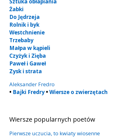
Sztuka obłapiania
Żabki
Do Jędrzeja
Rolnik i byk
Westchnienie
Trzebaby
Małpa w kąpieli
Czyżyk i Zięba
Paweł i Gaweł
Zysk i strata
Aleksander Fredro
•
Bajki Fredry
•
Wiersze o zwierzętach
Wiersze popularnych poetów
Pierwsze uczucia, to kwiaty wiosenne