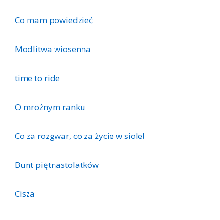
Co mam powiedzieć
Modlitwa wiosenna
time to ride
O mroźnym ranku
Co za roz­gwar, co za ży­cie w sio­le!
Bunt piętnastolatków
Cisza