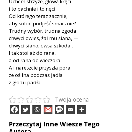
Uchem strzyże, głową kręci
i to pachnie i to nęci.
Od którego teraz zacznie,
aby sobie podjeść smacznie?
Trudny wybór, trudna zgoda:
chwyci owies, żal mu siana, —
chwyci siano, owsa szkoda…
I tak stoi aż do rana,
a od rana do wieczora.
A i nareszcie przyszła pora,
że oślina podczas jadła
z głodu padła.
Twoja ocena
Przeczytaj Inne Wiesze Tego
Autora