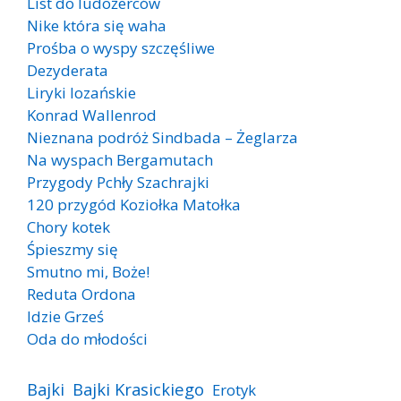
List do ludożerców
Nike która się waha
Prośba o wyspy szczęśliwe
Dezyderata
Liryki lozańskie
Konrad Wallenrod
Nieznana podróż Sindbada – Żeglarza
Na wyspach Bergamutach
Przygody Pchły Szachrajki
120 przygód Koziołka Matołka
Chory kotek
Śpieszmy się
Smutno mi, Boże!
Reduta Ordona
Idzie Grześ
Oda do młodości
Bajki
Bajki Krasickiego
Erotyk