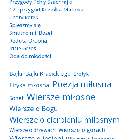
Przygody Pchły Szachrajki
120 przygód Koziołka Matołka
Chory kotek
Śpieszmy się
Smutno mi, Boże!
Reduta Ordona
Idzie Grześ
Oda do młodości
Bajki
Bajki Krasickiego
Erotyk
Poezja miłosna
Liryka miłosna
Wiersze miłosne
Sonet
Wiersze o Bogu
Wiersze o cierpieniu miłosnym
Wiersze o górach
Wiersze o drzewach
Wiersze o jesieni