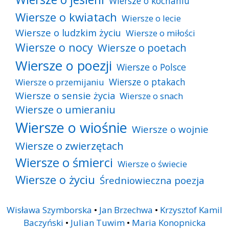
Wiersze o kochaniu
Wiersze o kwiatach
Wiersze o lecie
Wiersze o ludzkim życiu
Wiersze o miłości
Wiersze o nocy
Wiersze o poetach
Wiersze o poezji
Wiersze o Polsce
Wiersze o ptakach
Wiersze o przemijaniu
Wiersze o sensie życia
Wiersze o snach
Wiersze o umieraniu
Wiersze o wiośnie
Wiersze o wojnie
Wiersze o zwierzętach
Wiersze o śmierci
Wiersze o świecie
Wiersze o życiu
Średniowieczna poezja
Wisława Szymborska
•
Jan Brzechwa
•
Krzysztof Kamil
Baczyński
•
Julian Tuwim
•
Maria Konopnicka