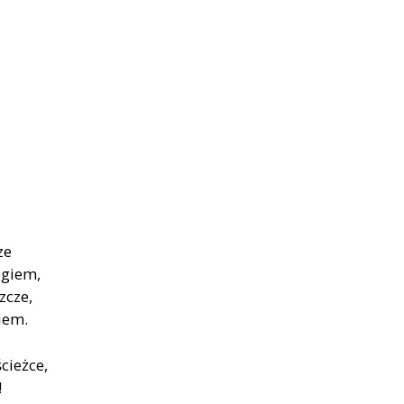
ze
ogiem,
zcze,
iem.
cieżce,
!