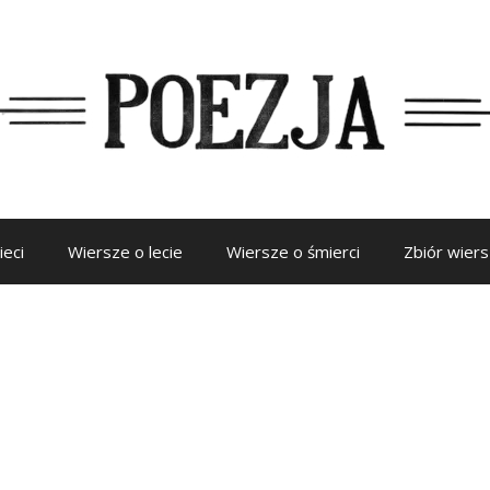
ieci
Wiersze o lecie
Wiersze o śmierci
Zbiór wier