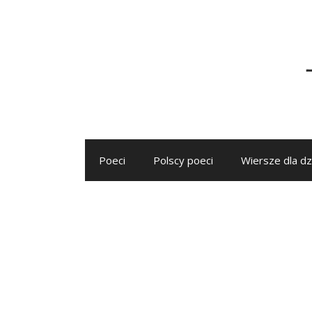
Przejdź
do
treści
Poeci
Polscy poeci
Wiersze dla dz