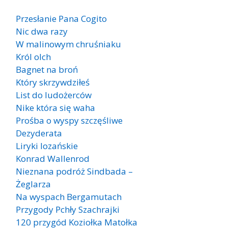
Przesłanie Pana Cogito
Nic dwa razy
W malinowym chruśniaku
Król olch
Bagnet na broń
Który skrzywdziłeś
List do ludożerców
Nike która się waha
Prośba o wyspy szczęśliwe
Dezyderata
Liryki lozańskie
Konrad Wallenrod
Nieznana podróż Sindbada –
Żeglarza
Na wyspach Bergamutach
Przygody Pchły Szachrajki
120 przygód Koziołka Matołka