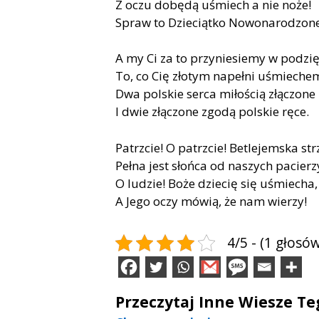
Z oczu dobędą uśmiech a nie noże!
Spraw to Dzieciątko Nowonarodzone
A my Ci za to przyniesiemy w podzi
To, co Cię złotym napełni uśmieche
Dwa polskie serca miłością złączone
I dwie złączone zgodą polskie ręce.
Patrzcie! O patrzcie! Betlejemska st
Pełna jest słońca od naszych pacierz
O ludzie! Boże dziecię się uśmiecha,
A Jego oczy mówią, że nam wierzy!
4/5 - (1 głosów
Przeczytaj Inne Wiesze T