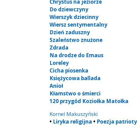
Chrystus na jeziorze
Do dziewczyny
Wierszyk dziecinny
Wiersz sentymentalny
Dzień zaduszny
Szaleństwo znużone
Zdrada
Na drodze do Emaus
Loreley
Cicha piosenka
Księżycowa ballada
Anioł
Kłamstwo o śmierci
120 przygód Koziołka Matołka
Kornel Makuszyński
•
Liryka religijna
•
Poezja patriot