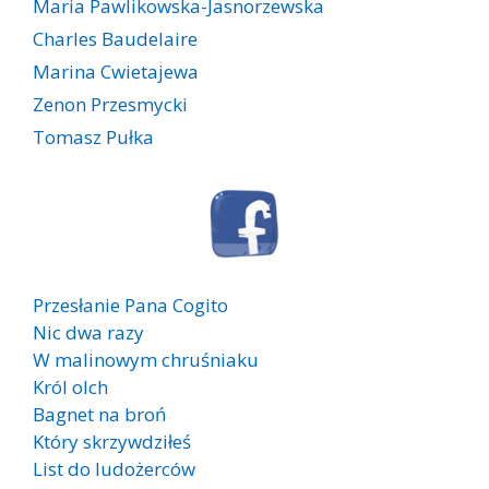
Maria Pawlikowska-Jasnorzewska
Charles Baudelaire
Marina Cwietajewa
Zenon Przesmycki
Tomasz Pułka
Przesłanie Pana Cogito
Nic dwa razy
W malinowym chruśniaku
Król olch
Bagnet na broń
Który skrzywdziłeś
List do ludożerców