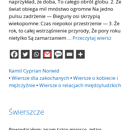
naprzykład, że doba, To całego obrót globu. 2. Że
świat obiega mil mnóstwo ogromne Na jedno
pulsu zadrżenie — Bieguny osi skrzypią
wiekopomne: Czas niepokoi przestrzenie — 3. Że
rok, to całej wstrząśnienie przyrody, Że pory roku
nietylko Są zamarzaniem …
Przeczytaj wiersz
Kamil Cyprian Norwid
•
Wiersze dla zakochanych
•
Wiersze o kobiecie i
mężczyźnie
•
Wiersze o relacjach międzyludzkich
Świerszcze
Powiedziałem: znam takie miejsce, gdzie