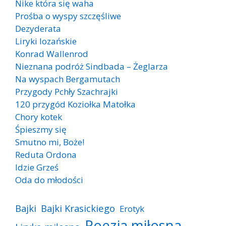
Nike która się waha
Prośba o wyspy szczęśliwe
Dezyderata
Liryki lozańskie
Konrad Wallenrod
Nieznana podróż Sindbada – Żeglarza
Na wyspach Bergamutach
Przygody Pchły Szachrajki
120 przygód Koziołka Matołka
Chory kotek
Śpieszmy się
Smutno mi, Boże!
Reduta Ordona
Idzie Grześ
Oda do młodości
Bajki
Bajki Krasickiego
Erotyk
Poezja miłosna