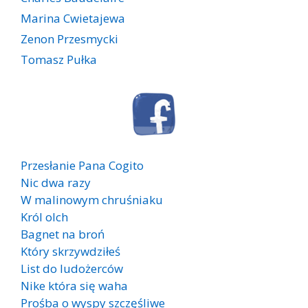
Marina Cwietajewa
Zenon Przesmycki
Tomasz Pułka
Przesłanie Pana Cogito
Nic dwa razy
W malinowym chruśniaku
Król olch
Bagnet na broń
Który skrzywdziłeś
List do ludożerców
Nike która się waha
Prośba o wyspy szczęśliwe