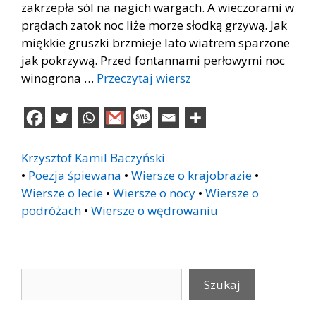
zakrzepła sól na nagich wargach. A wieczorami w
prądach zatok noc liże morze słodką grzywą. Jak
miękkie gruszki brzmieje lato wiatrem sparzone
jak pokrzywą. Przed fontannami perłowymi noc
winogrona …
Przeczytaj wiersz
Krzysztof Kamil Baczyński
•
Poezja śpiewana
•
Wiersze o krajobrazie
•
Wiersze o lecie
•
Wiersze o nocy
•
Wiersze o
podróżach
•
Wiersze o wędrowaniu
Szukaj
Szukaj