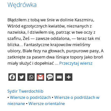
Wędrówka
Błądziłem z tobą we śnie w dolinie Kaszmiru,
Wśród egzotycznych kwiatów, nieznanych z
nazwiska, I dziwiłem się, patrząc w twe oczy z
szafiru, Żeś — zawsze oddalona, — teraz tak mi
blizka… Fantastyczne krajowców mieliśmy
ubiory, Białe fezy na głowach, purpurowe pasy, A
zatknięte za pasem dwa lśniące topory Jako broń
miały służyć i dopełniać …
Przeczytaj wiersz
Sydir Twerdochlib
•
Wiersze o podróżach
•
Wiersze o podróżach w
nieznane
•
Wiersze orientalne