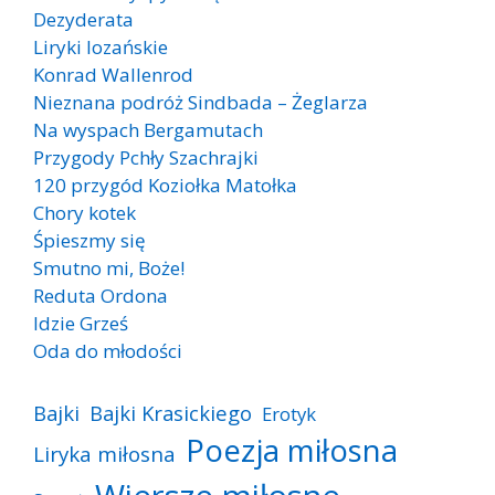
Dezyderata
Liryki lozańskie
Konrad Wallenrod
Nieznana podróż Sindbada – Żeglarza
Na wyspach Bergamutach
Przygody Pchły Szachrajki
120 przygód Koziołka Matołka
Chory kotek
Śpieszmy się
Smutno mi, Boże!
Reduta Ordona
Idzie Grześ
Oda do młodości
Bajki
Bajki Krasickiego
Erotyk
Poezja miłosna
Liryka miłosna