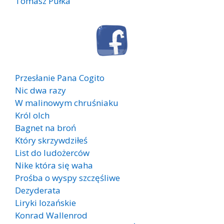
Tomasz Pułka
Przesłanie Pana Cogito
Nic dwa razy
W malinowym chruśniaku
Król olch
Bagnet na broń
Który skrzywdziłeś
List do ludożerców
Nike która się waha
Prośba o wyspy szczęśliwe
Dezyderata
Liryki lozańskie
Konrad Wallenrod