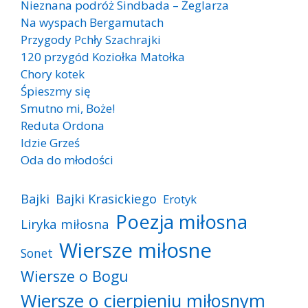
Nieznana podróż Sindbada – Żeglarza
Na wyspach Bergamutach
Przygody Pchły Szachrajki
120 przygód Koziołka Matołka
Chory kotek
Śpieszmy się
Smutno mi, Boże!
Reduta Ordona
Idzie Grześ
Oda do młodości
Bajki
Bajki Krasickiego
Erotyk
Poezja miłosna
Liryka miłosna
Wiersze miłosne
Sonet
Wiersze o Bogu
Wiersze o cierpieniu miłosnym