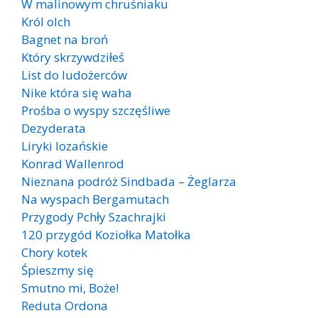
W malinowym chruśniaku
Król olch
Bagnet na broń
Który skrzywdziłeś
List do ludożerców
Nike która się waha
Prośba o wyspy szczęśliwe
Dezyderata
Liryki lozańskie
Konrad Wallenrod
Nieznana podróż Sindbada – Żeglarza
Na wyspach Bergamutach
Przygody Pchły Szachrajki
120 przygód Koziołka Matołka
Chory kotek
Śpieszmy się
Smutno mi, Boże!
Reduta Ordona