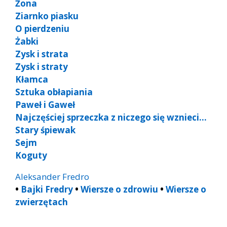
Żona
Ziarnko piasku
O pierdzeniu
Żabki
Zysk i strata
Zysk i straty
Kłamca
Sztuka obłapiania
Paweł i Gaweł
Najczęściej sprzeczka z niczego się wznieci…
Stary śpiewak
Sejm
Koguty
Aleksander Fredro
•
Bajki Fredry
•
Wiersze o zdrowiu
•
Wiersze o
zwierzętach