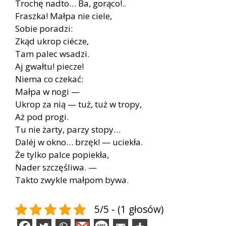
Trochę nadto… Ba, gorąco!..
Fraszka! Małpa nie ciele,
Sobie poradzi:
Zkąd ukrop ciécze,
Tam palec wsadzi.
Aj gwałtu! piecze!
Niema co czekać:
Małpa w nogi —
Ukrop za nią — tuż, tuż w tropy,
Aż pod progi.
Tu nie żarty, parzy stopy…
Daléj w okno… brzęk! — uciekła.
Że tylko palce popiekła,
Nader szczęśliwa. —
Takto zwykle małpom bywa.
5/5 - (1 głosów)