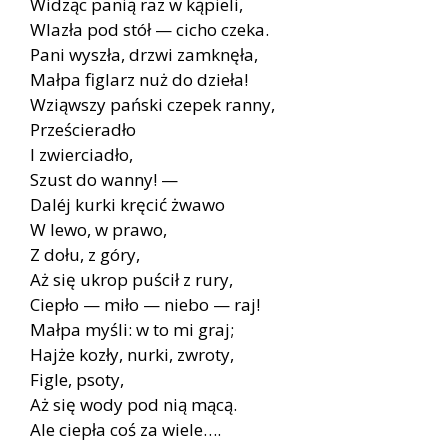
Widząc panią raz w kąpieli,
Wlazła pod stół — cicho czeka.
Pani wyszła, drzwi zamknęła,
Małpa figlarz nuż do dzieła!
Wziąwszy pański czepek ranny,
Prześcieradło
I zwierciadło,
Szust do wanny! —
Daléj kurki kręcić żwawo
W lewo, w prawo,
Z dołu, z góry,
Aż się ukrop puścił z rury,
Ciepło — miło — niebo — raj!
Małpa myśli: w to mi graj;
Hajże kozły, nurki, zwroty,
Figle, psoty,
Aż się wody pod nią mącą.
Ale ciepła coś za wiele….