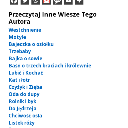
Przeczytaj Inne Wiesze Tego
Autora
Westchnienie
Motyle
Bajeczka o osiołku
Trzebaby
Bajka o sowie
Baśń o trzech braciach i królewnie
Lubić i Kochać
Kat i łotr
Czyżyk i Zięba
Oda do dupy
Rolnik i byk
Do Jędrzeja
Chciwość osła
Listek róży