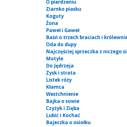
O pierdzeniu
Ziarnko piasku
Koguty
Żona
Paweł i Gaweł
Baśń o trzech braciach i królewni
Oda do dupy
Najczęściej sprzeczka z niczego s
Motyle
Do Jędrzeja
Zysk i strata
Listek róży
Kłamca
Westchnienie
Bajka o sowie
Czyżyk i Zięba
Lubić i Kochać
Bajeczka o osiołku