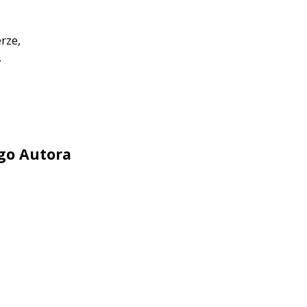
rze,
.
ego Autora