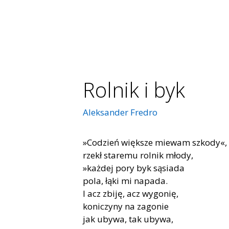
Rolnik i byk
Aleksander Fredro
»Codzień większe miewam szkody«,
rzekł staremu rolnik młody,
»każdej pory byk sąsiada
pola, łąki mi napada.
I acz zbiję, acz wygonię,
koniczyny na zagonie
jak ubywa, tak ubywa,