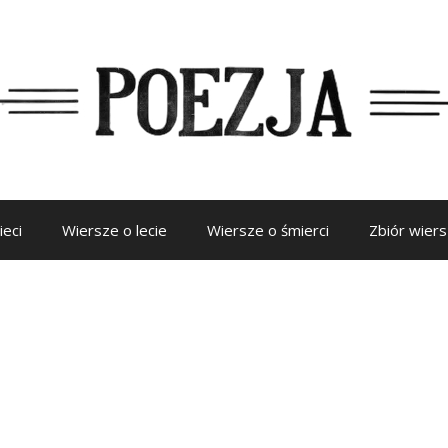
ieci
Wiersze o lecie
Wiersze o śmierci
Zbiór wier