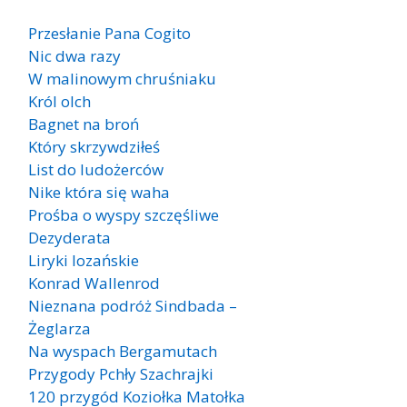
Przesłanie Pana Cogito
Nic dwa razy
W malinowym chruśniaku
Król olch
Bagnet na broń
Który skrzywdziłeś
List do ludożerców
Nike która się waha
Prośba o wyspy szczęśliwe
Dezyderata
Liryki lozańskie
Konrad Wallenrod
Nieznana podróż Sindbada –
Żeglarza
Na wyspach Bergamutach
Przygody Pchły Szachrajki
120 przygód Koziołka Matołka