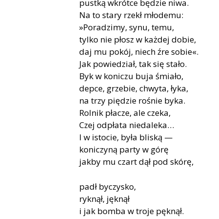
pustką wkrótce będzie niwa.
Na to stary rzekł młodemu:
»Poradzimy, synu, temu,
tylko nie płosz w każdej dobie,
daj mu pokój, niech źre sobie«.
Jak powiedział, tak się stało.
Byk w koniczu buja śmiało,
depce, grzebie, chwyta, łyka,
na trzy piędzie rośnie byka.
Rolnik płacze, ale czeka,
Czej odpłata niedaleka…
I w istocie, była bliską —
koniczyną party w górę
jakby mu czart dął pod skórę,
padł byczysko,
ryknął, jęknął
i jak bomba w troje pęknął.