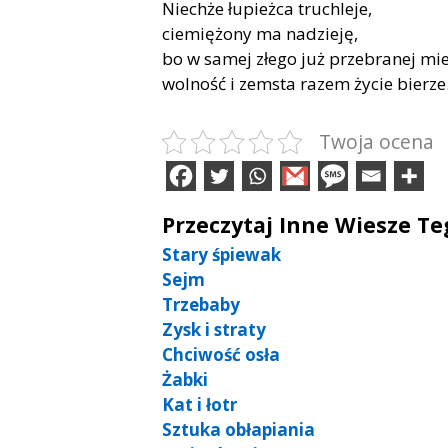
Niechże łupieżca truchleje,
ciemiężony ma nadzieję,
bo w samej złego już przebranej mie
wolność i zemsta razem życie bierze
Twoja ocena
Przeczytaj Inne Wiesze T
Stary śpiewak
Sejm
Trzebaby
Zysk i straty
Chciwość osła
Żabki
Kat i łotr
Sztuka obłapiania