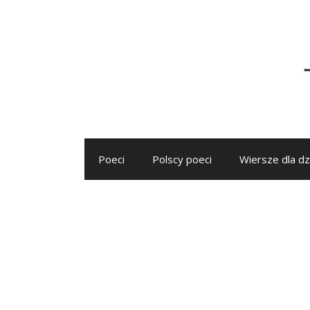
Przejdź
do
treści
Poeci
Polscy poeci
Wiersze dla dz