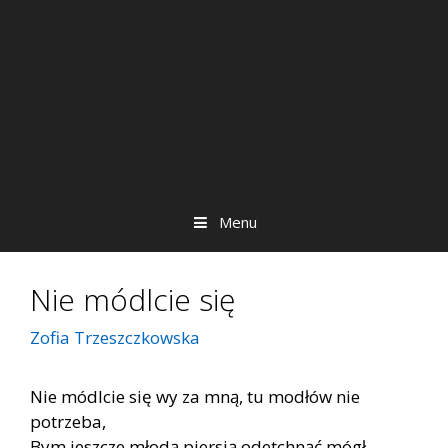
Menu
Nie módlcie się
Zofia Trzeszczkowska
Nie módlcie się wy za mną, tu modłów nie
potrzeba,
Bym jeszcze młodą piersią odetchnąć mógł