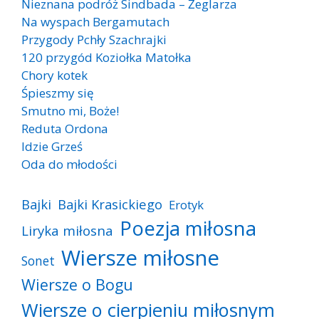
Nieznana podróż Sindbada – Żeglarza
Na wyspach Bergamutach
Przygody Pchły Szachrajki
120 przygód Koziołka Matołka
Chory kotek
Śpieszmy się
Smutno mi, Boże!
Reduta Ordona
Idzie Grześ
Oda do młodości
Bajki
Bajki Krasickiego
Erotyk
Poezja miłosna
Liryka miłosna
Wiersze miłosne
Sonet
Wiersze o Bogu
Wiersze o cierpieniu miłosnym