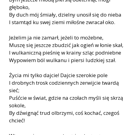
głęboko,
By duch mój śmiały, dzielny unosił się do nieba
I stamtąd ku swej ziemi miłośne zwracał oko.
Jeżelim ja nie zamarł, jeżeli to możebne,
Muszę się jeszcze zbudzić jak ogień w łonie skał,
I wulkaniczną pieśnię w krainy szląc podniebne
Wypowiem ból wulkanu i piersi ludzkiej szał.
Życia mi tylko dajcie! Dajcie szerokie pole
I drobnych trosk codziennych zerwijcie twardą
sieć;
Puśćcie w świat, gdzie na czołach myśli się skrzą
sokole,
By dźwignąć trud olbrzymi, coś kochać, czegoś
chcieć!