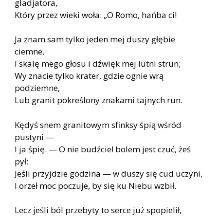
gladjatora,
Który przez wieki woła: „O Romo, hańba ci!
Ja znam sam tylko jeden mej duszy głębie
ciemne,
I skalę mego głosu i dźwięk mej lutni strun;
Wy znacie tylko krater, gdzie ognie wrą
podziemne,
Lub granit pokreślony znakami tajnych run.
Kędyś snem granitowym sfinksy śpią wśród
pustyni —
I ja śpię. — O nie budźcie! bolem jest czuć, żeś
pył:
Jeśli przyjdzie godzina — w duszy się cud uczyni,
I orzeł moc poczuje, by się ku Niebu wzbił.
Lecz jeśli ból przebyty to serce już spopielił,