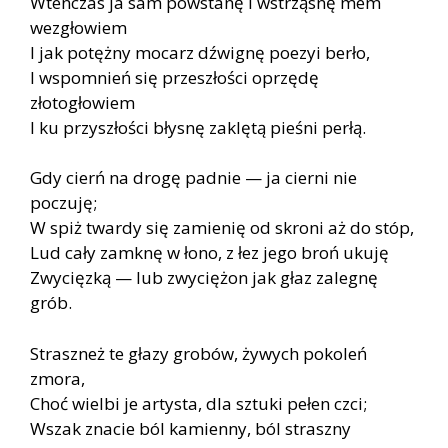
Wtenczas ja sam powstanę i wstrząsnę mem
wezgłowiem
I jak potężny mocarz dźwignę poezyi berło,
I wspomnień się przeszłości oprzędę
złotogłowiem
I ku przyszłości błysnę zaklętą pieśni perłą.
Gdy cierń na drogę padnie — ja cierni nie
poczuję;
W spiż twardy się zamienię od skroni aż do stóp,
Lud cały zamknę w łono, z łez jego broń ukuję
Zwycięzką — lub zwyciężon jak głaz zalegnę
grób.
Straszneż te głazy grobów, żywych pokoleń
zmora,
Choć wielbi je artysta, dla sztuki pełen czci;
Wszak znacie ból kamienny, ból straszny