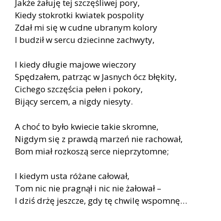
Jakże żałuję tej szczęśliwej pory,
Kiedy stokrotki kwiatek pospolity
Zdał mi się w cudne ubranym kolory
I budził w sercu dziecinne zachwyty,
I kiedy długie majowe wieczory
Spędzałem, patrząc w Jasnych ócz błękity,
Cichego szczęścia pełen i pokory,
Bijący sercem, a nigdy niesyty.
A choć to było kwiecie takie skromne,
Nigdym się z prawdą marzeń nie rachował,
Bom miał rozkoszą serce nieprzytomne;
I kiedym usta różane całował,
Tom nic nie pragnął i nic nie żałował –
I dziś drżę jeszcze, gdy tę chwilę wspomnę…