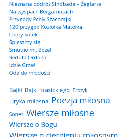
Nieznana podróż Sindbada – Żeglarza
Na wyspach Bergamutach
Przygody Pchły Szachrajki
120 przygód Koziołka Matołka
Chory kotek
Śpieszmy się
Smutno mi, Boże!
Reduta Ordona
Idzie Grześ
Oda do młodości
Bajki
Bajki Krasickiego
Erotyk
Poezja miłosna
Liryka miłosna
Wiersze miłosne
Sonet
Wiersze o Bogu
Wiersze o cierpieniu miłosnym