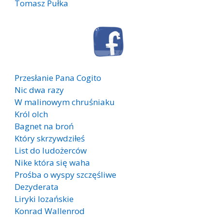
Tomasz Pułka
Przesłanie Pana Cogito
Nic dwa razy
W malinowym chruśniaku
Król olch
Bagnet na broń
Który skrzywdziłeś
List do ludożerców
Nike która się waha
Prośba o wyspy szczęśliwe
Dezyderata
Liryki lozańskie
Konrad Wallenrod